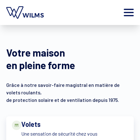
Menu
particulier
Je suis un
Votre maison
Home
Produits
en pleine forme
Inspiration
Outils
Grâce à notre savoir-faire magistral en matière de
Contact
volets roulants,
Plus
de protection solaire et de ventilation depuis 1975.
Jobs
Wilms World
Volets
FR
Une sensation de sécurité chez vous
En savoir plus