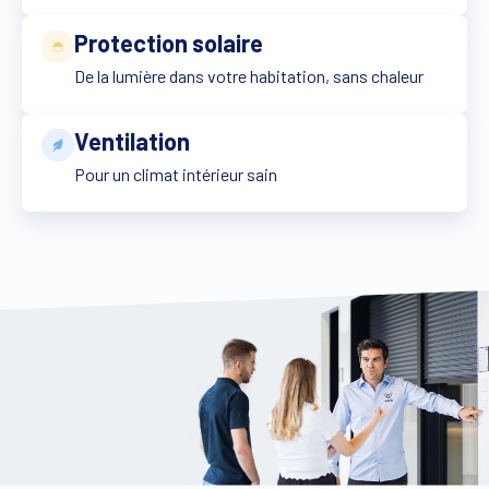
Trouver un revendeur
Devis sur mesure
Protection solaire
De la lumière dans votre habitation, sans chaleur
Brochure gratuite
En savoir plus
Ventilation
Pour un climat intérieur sain
En savoir plus