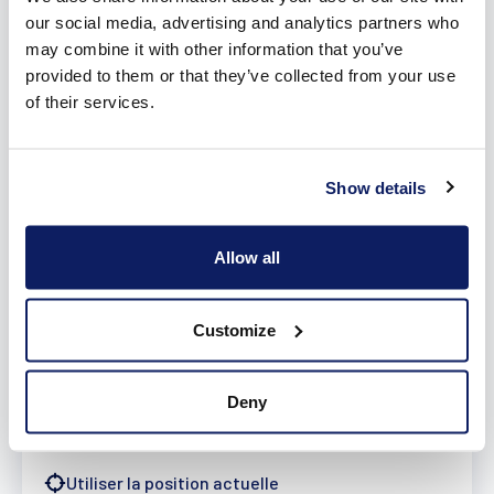
Volets roulants
our social media, advertising and analytics partners who
may combine it with other information that you’ve
provided to them or that they’ve collected from your use
Protection solaire
of their services.
Ventilation
Show details
Souhaitez-vous combiner nos produits avec de
Allow all
nouvelles fenêtres ?
Customize
Oui, combiner avec de nouvelles fenêtres
Non
Adresse
Deny
Utiliser la position actuelle