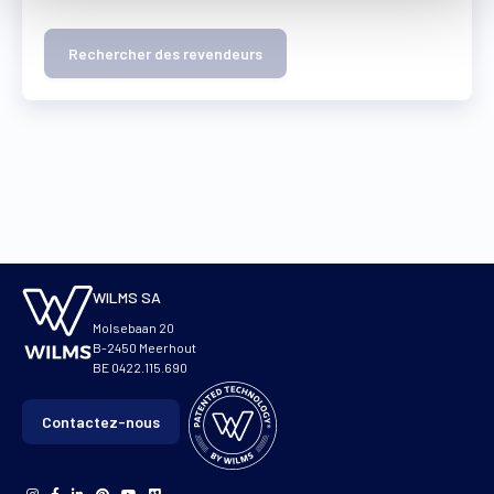
Rechercher des revendeurs
WILMS SA
Molsebaan 20
B-2450 Meerhout
BE 0422.115.690
Contactez-nous