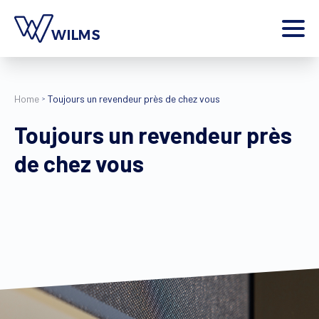
Menu
particulier
Je suis un
Home
Toujours un revendeur près de chez vous
Home
Toujours un revendeur près
Produits
de chez vous
Inspiration
Outils
Contact
Plus
Jobs
Wilms World
FR