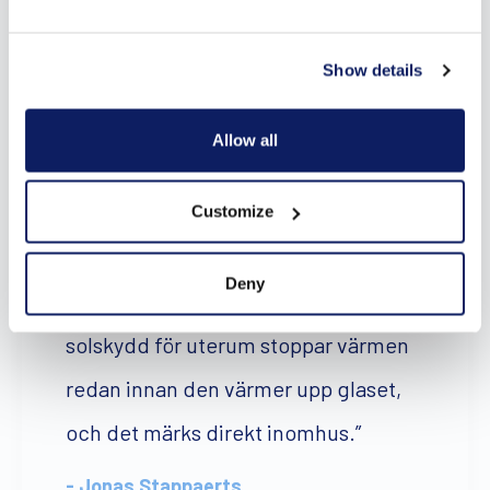
Show details
Allow all
Customize
”I ett uterum vill du behålla ljuset,
Deny
men inte överhettningen. Ett bra
solskydd för uterum stoppar värmen
redan innan den värmer upp glaset,
och det märks direkt inomhus.”
- Jonas Stappaerts