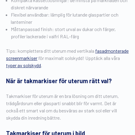
Kompakta kassettlösningar: de minsta på marknaden och
diskret närvarande
Flexibel användbar: lämplig för lutande glaspartier och
lanterniner
Måttanpassad finish: stort urval av dukar och färger,
profiler lackerade i valfri RAL-färg
Tips: komplettera ditt uterum med vertikala
fasadmonterade
screenmarkiser
för maximalt solskydd! Upptäck alla våra
typer av solskydd
.
När är takmarkiser för uterum rätt val?
Takmarkiser för uterum är en bra lösning om ditt uterum,
trädgårdsrum eller glasparti snabbt blir för varmt. Det är
också ett smart val om du besväras av stark sol eller vill
skydda din inredning bättre.
Takmarkiser för uterum i bild