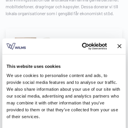
mobiltelefoner, dragringar och kapsyler. Dessa donerar vi till
lokala organisationer som i gengäld får ekonomiskt stöd.
”Wilms är ett familjeföretag som har
innovation och hållbarhet i sitt DNA.
De är trendsättare inom branschen
när det kommer till produkter,
This website uses cookies
processförbättringar och HR-policyer. Wilms är ett
starkt värderingsstyrt företag med en långsiktig
We use cookies to personalise content and ads, to
vision."
provide social media features and to analyse our traffic.
Hans Verboven, professor i hållbarhet vid
We also share information about your use of our site with
Antwerpens universitet.
our social media, advertising and analytics partners who
may combine it with other information that you’ve
provided to them or that they’ve collected from your use
of their services.
Kvalitet