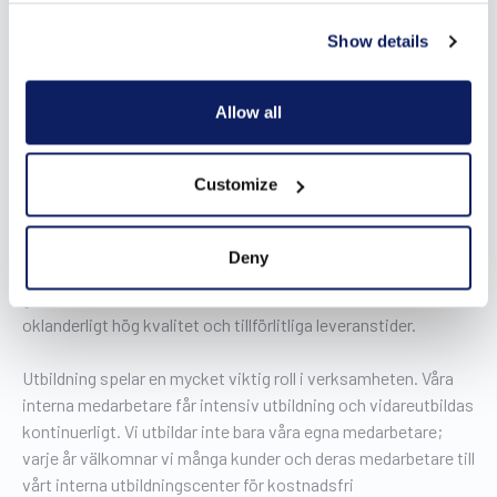
Engagemang, tillförlitlighet och samarbete: de tre ledorden i
Show details
vår organisation. Våra kunder, leverantörer och medarbetare
kan räkna med ett gott samarbete, hög tillförlitlighet och
engagemang från organisationen.
Allow all
Vi på Wilms tror på principen om vertikal integration. Hela
Customize
produktionen och huvudkontoret ligger därför på samma
plats. Utöver egna extruderingslinjer, konfektion,
formningsmaskiner, pulver- och våtlackeringsanläggningar
Deny
har vi även egna transporter. Denna företagsstruktur
garanterar inte bara enastående service utan också
oklanderligt hög kvalitet och tillförlitliga leveranstider.
Utbildning spelar en mycket viktig roll i verksamheten. Våra
interna medarbetare får intensiv utbildning och vidareutbildas
kontinuerligt. Vi utbildar inte bara våra egna medarbetare;
varje år välkomnar vi många kunder och deras medarbetare till
vårt interna utbildningscenter för kostnadsfri