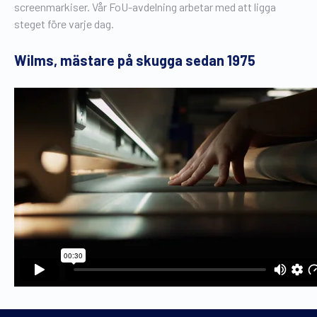
screenmarkiser. Vår FoU-avdelning arbetar med att ligga
steget före varje dag.
Wilms, mästare på skugga sedan 1975