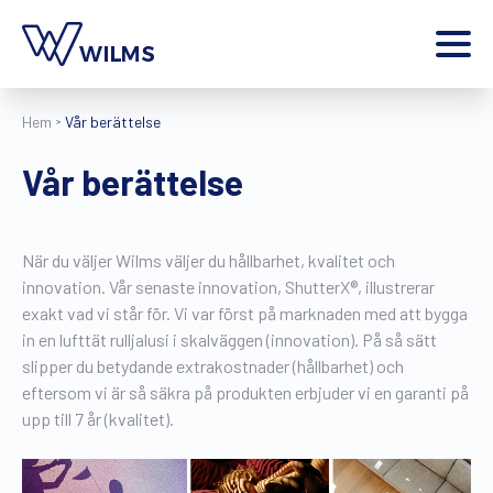
Menu
Hem
Vår berättelse
privatkund
Jag är en
Vår berättelse
Hem
Produkter
Inspiration
När du väljer Wilms väljer du hållbarhet, kvalitet och
Kontakt
innovation. Vår senaste innovation, ShutterX®, illustrerar
Extra
exakt vad vi står för. Vi var först på marknaden med att bygga
in en lufttät rulljalusi i skalväggen (innovation). På så sätt
Wilms World
slipper du betydande extrakostnader (hållbarhet) och
SV
eftersom vi är så säkra på produkten erbjuder vi en garanti på
upp till 7 år (kvalitet).
Hitta en återförsäljare
Begär en offert