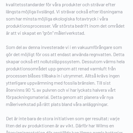
kvalitetsstandarder för våra produkter och strävar efter
längsta möjliga livslängd. Vi strävar också efter lösningarna
som har minsta möjliga ekologiska fotavtryck i våra
produktionsprocesser. Vår största bedrift inom det området
är att vi skapat en "grön" måleriverkstad.
Som del av denna investerade vi i en vakuumförångare som
gör det möjligt för oss att endast använda regnvatten. Detta
skapar också ett nollutsläppssystem. Dessutom värms hela
produktionsområdet upp genom att renad varmluft från
processen blåses tillbaka in i utrymmet. Alltså krävs ingen
ytterligare uppvärmning med fossila bränslen. Till sist
återvinns 90 % av pulvren och vi har lyckats halvera vårt
förpackningsmaterial. Detta genom att planera vår nya
måleriverkstad på rätt plats bland våra anläggningar.
Det är inte bara de stora initiativen som ger resultat; varje
liten del av produktionen är av vikt. Därför har Wilms en
återvinningsstation där anställda kan lämna gamla batterier,