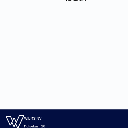
WILMS NV
Molsebaan 20