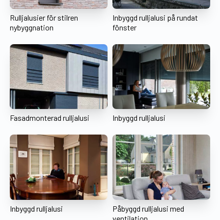
Rulljalusier för stilren
Inbyggd rulljalusi på rundat
nybyggnation
fönster
Fasadmonterad rulljalusi
Inbyggd rulljalusi
Inbyggd rulljalusi
Påbyggd rulljalusi med
ventilation