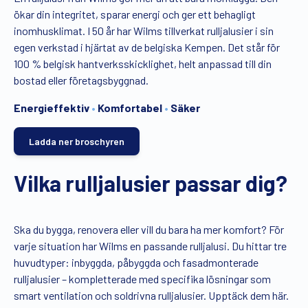
Gratis broschyr
ökar din integritet, sparar energi och ger ett behagligt
inomhusklimat. I 50 år har Wilms tillverkat rulljalusier i sin
egen verkstad i hjärtat av de belgiska Kempen. Det står för
100 % belgisk hantverksskicklighet, helt anpassad till din
bostad eller företagsbyggnad.
Energieffektiv
•
Komfortabel
•
Säker
Ladda ner broschyren
Vilka rulljalusier passar dig?
Ska du bygga, renovera eller vill du bara ha mer komfort? För
varje situation har Wilms en passande rulljalusi. Du hittar tre
huvudtyper: inbyggda, påbyggda och fasadmonterade
rulljalusier – kompletterade med specifika lösningar som
smart ventilation och soldrivna rulljalusier. Upptäck dem här.