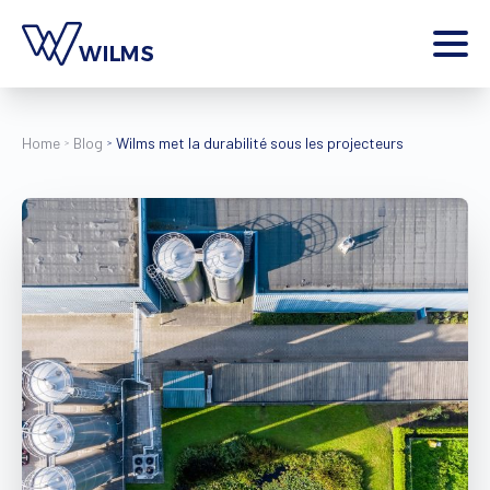
Menu
particulier
Je suis un
Home
Blog
Wilms met la durabilité sous les projecteurs
Home
Produits
Inspiration
Outils
Contact
Plus
Jobs
Wilms World
FR