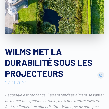
Trouver un revendeur
Devis sur mesure
Brochure gratuite
WILMS MET LA
DURABILITÉ SOUS LES
PROJECTEURS
02.11.2021
L’écologie est tendance. Les entreprises aiment se vanter
de mener une gestion durable, mais peu d’entre elles en
font réellement un objectif. Chez Wilms, ce ne sont pas