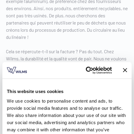
exemple l’aluminium), de préférence chez des fournisseurs
des environs. Ainsi, nos produits, entièrement recyclables, ne
sont pas très usinés. De plus, nous cherchons des
partenaires qui peuvent réutiliser le peu de déchets que nous
créons lors du processus de production. Du circulaire au lieu
du linéaire !
Cela se répercute-t-il sur la facture ? Pas du tout. Chez
Wilms, la durabilité et la qualité vont de pair. Nous ne voulons
pas à tout prix être les moins chers, mais nous optons pour
la qualité à un prix correspondant au marché. Les produits qui
durent toute une vie et qui n’ont pas besoin d’être remplacés
sont au bout du compte le meilleur choix pour votre
This website uses cookies
portemonnaie.
We use cookies to personalise content and ads, to
provide social media features and to analyse our traffic.
Des maîtres de l’ombre durables
We also share information about your use of our site with
our social media, advertising and analytics partners who
Nos distributeurs qui s’occupent de la vente, de la commande
may combine it with other information that you’ve
et de la pose de vos volets ou screens participent à notre