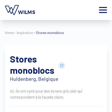
Menu
particulier
Je suis un
Home
Inspiration
Stores monoblocs
Home
Produits
Stores
Inspiration
Outils
monoblocs
Contact
Huldenberg, Belgique
Plus
Jobs
Ici, ils ont opté pour des écrans gris clair qui
Wilms World
correspondent à la façade claire.
FR