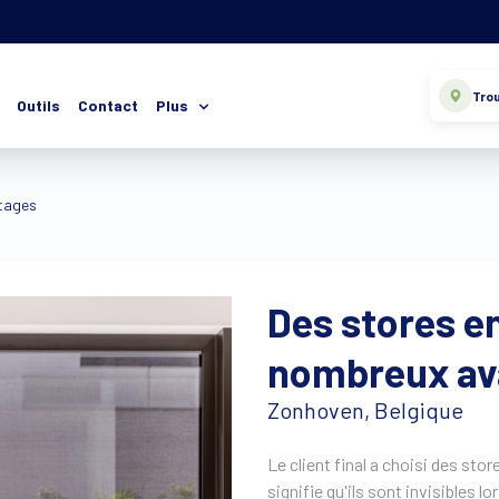
Trou
Outils
Contact
Plus
tages
Des stores e
nombreux av
Zonhoven, Belgique
Le client final a choisi des sto
signifie qu'ils sont invisibles l