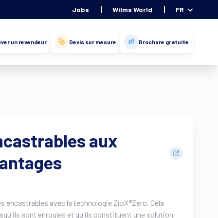
Jobs
Wilms World
FR
ver un revendeur
Devis sur mesure
Brochure gratuite
ncastrables aux
antages
res encastrables avec la technologie ZipX®Zero. Cela
orsqu'ils sont enroulés et qu'ils constituent une solution