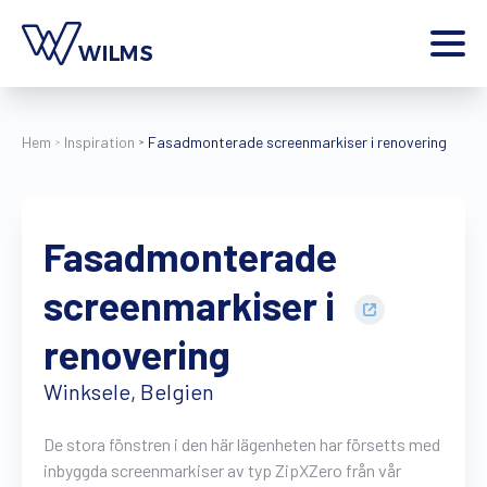
Menu
privatkund
Jag är en
Hem
Inspiration
Fasadmonterade screenmarkiser i renovering
Hem
Produkter
Fasadmonterade
Inspiration
Kontakt
screenmarkiser i
Extra
renovering
Wilms World
SV
Winksele, Belgien
De stora fönstren i den här lägenheten har försetts med
Hitta en återförsäljare
Begär en offert
inbyggda screenmarkiser av typ ZipXZero från vår