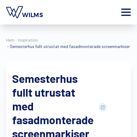
Menu
privatkund
Jag är en
Hem
Inspiration
Semesterhus fullt utrustat med fasadmonterade screenmarkiser
Hem
Produkter
Inspiration
Semesterhus
Kontakt
Extra
fullt utrustat
Wilms World
med
SV
fasadmonterade
Hitta en återförsäljare
Begär en offert
screenmarkiser