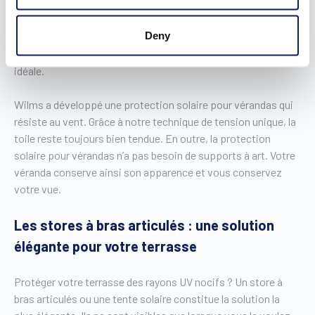
maisons, la véranda est une réelle extension du living.
Malheureusement, elle surchauffe très vite les jours
Deny
ensoleillés. Pour que vous puissiez profiter de votre véranda
tout au long de l’année, les screens solaires sont la solution
idéale.
Wilms a développé une protection solaire pour vérandas qui
résiste au vent. Grâce à notre technique de tension unique, la
toile reste toujours bien tendue. En outre, la protection
solaire pour vérandas n’a pas besoin de supports à art. Votre
véranda conserve ainsi son apparence et vous conservez
votre vue.
Les stores à bras articulés : une solution
élégante pour votre terrasse
Protéger votre terrasse des rayons UV nocifs ? Un store à
bras articulés ou une tente solaire constitue la solution la