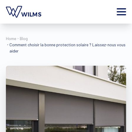
Menu
particulier
Je suis un
Home
Blog
Comment choisir la bonne protection solaire ? Laissez-nous vous
Home
aider
Produits
Inspiration
Outils
Contact
Plus
Jobs
Wilms World
FR