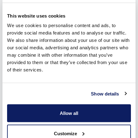
De plus, les screens solaires se prêtent parfaitement aux
grandes surfaces vitrées. Un screen vertical peut couvrir
This website uses cookies
jusqu’à six mètres, en largeur et en hauteur. Comme un screen
solaire enroulé prend peu de place, les caissons sont petits.
We use cookies to personalise content and ads, to
C’est d’autant plus le cas chez Wilms, de par le fait que nous
provide social media features and to analyse our traffic.
utilisons des axes en aluminium ou en carbone. Ces axes ont
We also share information about your use of our site with
également un nouveau type de fixation de la toile. La toile est
our social media, advertising and analytics partners who
nettement plus tendue et toute ligne d’enroulage horizontale
may combine it with other information that you’ve
est évitée. Les screens solaires verticaux sont disponibles
provided to them or that they’ve collected from your use
en plusieurs couleurs et contribuent au rayonnement de votre
of their services.
maison, quel que soit son style.
La protection solaire sur mesure de votre
Show details
terrasse
Allow all
Une véranda offre beaucoup d’espace et beaucoup de
lumière. Grâce à ses grandes surfaces vitrées, vous avez une
belle vue sur votre jardin et sur le paysage. Dans beaucoup de
Customize