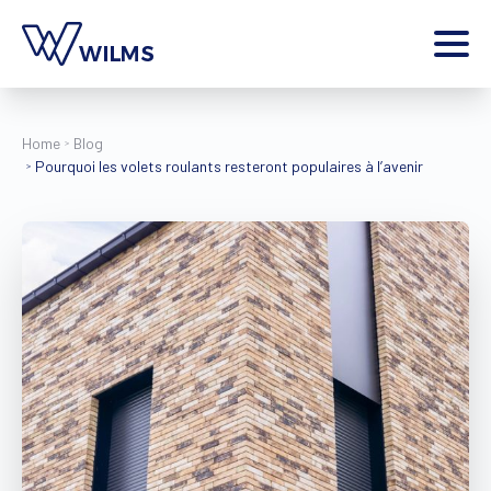
Menu
particulier
Je suis un
Home
Blog
Pourquoi les volets roulants resteront populaires à l’avenir
Home
Produits
Inspiration
Outils
Contact
Plus
Jobs
Wilms World
FR