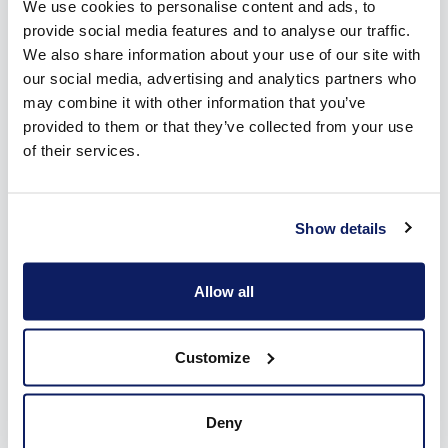
We use cookies to personalise content and ads, to
bloquent
complètement
la vue de l’extérieur
, assurant un
provide social media features and to analyse our traffic.
environnement sûr et intime. Et ce principe s’applique aussi
We also share information about your use of our site with
bien pendant la journée que la nuit, contrairement à d’autres
our social media, advertising and analytics partners who
options de protection solaire comme les rideaux ou les
may combine it with other information that you’ve
screens, qui conservent souvent une certaine transparence.
provided to them or that they’ve collected from your use
of their services.
De plus, les volets roulants contribuent au confort à l’intérieur
de la maison. En
assombrissant totalement
une pièce, ils
créent un environnement idéal pour une
bonne nuit de
sommeil
, par exemple, sans que les habitants doivent
Show details
dépendre de l’heure de la journée. Cet aspect deviendra
encore plus important à l’avenir, car les gens recherchent des
Allow all
solutions qui offrent à la fois intimité et confort dans leur
maison.
Customize
4. Avancée technologique : automatisation
Deny
et maisons intelligentes