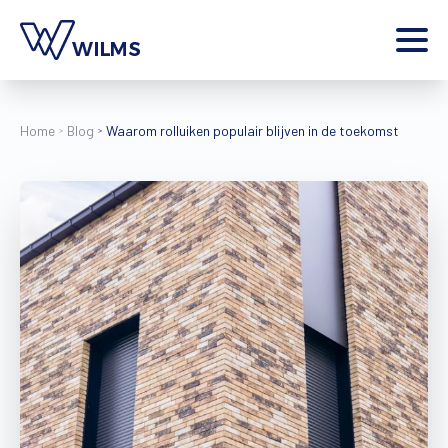
Menu
particulier
Ik ben een
Home
Blog
Waarom rolluiken populair blijven in de toekomst
Home
Producten
Inspiratie
Tools
Contact
Extra
Jobs
Wilms World
NL