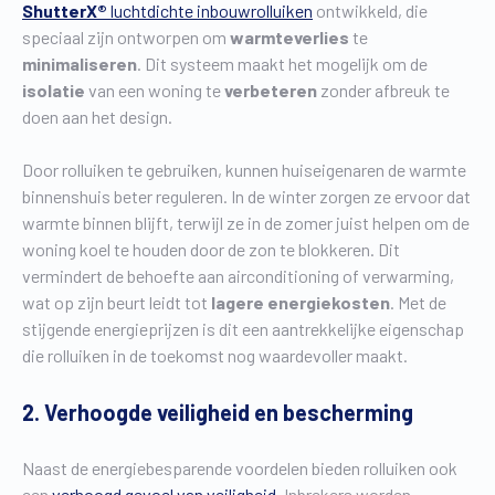
ShutterX®
luchtdichte inbouwrolluiken
ontwikkeld, die
speciaal zijn ontworpen om
warmteverlies
te
minimaliseren
. Dit systeem maakt het mogelijk om de
isolatie
van een woning te
verbeteren
zonder afbreuk te
doen aan het design.
Door rolluiken te gebruiken, kunnen huiseigenaren de warmte
binnenshuis beter reguleren. In de winter zorgen ze ervoor dat
warmte binnen blijft, terwijl ze in de zomer juist helpen om de
woning koel te houden door de zon te blokkeren. Dit
vermindert de behoefte aan airconditioning of verwarming,
wat op zijn beurt leidt tot
lagere energiekosten
. Met de
stijgende energieprijzen is dit een aantrekkelijke eigenschap
die rolluiken in de toekomst nog waardevoller maakt.
2. Verhoogde veiligheid en bescherming
Naast de energiebesparende voordelen bieden rolluiken ook
een
verhoogd gevoel van veiligheid
. Inbrekers worden