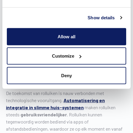
Daarnaast dragen rolluiken bij aan het comfort binnenshuis.
Door de
volledige verduistering
van een ruimte, creëren ze
Show details
een ideale omgeving voor bijvoorbeeld een
goede
nachtrust
, zonder dat bewoners afhankelijk zijn van het
tijdstip van de dag. Dit aspect zal in de toekomst alleen maar
Allow all
belangrijker worden naarmate mensen op zoek gaan naar
oplossingen die zowel privacy als comfort bieden in hun
huizen.
Customize
4. Technologische vooruitgang:
Deny
automatisering en slimme huizen
De toekomst van rolluiken is nauw verbonden met
technologische vooruitgang.
Automatisering en
integratie in slimme huis-systemen
maken rolluiken
steeds
gebruiksvriendelijker
. Rolluiken kunnen
tegenwoordig worden bediend via apps of
afstandsbedieningen, waardoor ze op elk moment en vanaf