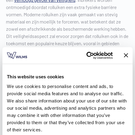
ontmoedigd doordat rolluiken een extra fysieke barrière
vormen. Moderne rolluiken zijn vaak gemaakt van stevig
materiaal en zijn moeilijk te forceren, wat betekent dat ze
zowel een afschrikkende als beschermende werking hebben.
Dit veiligheidsaspect zal ervoor zorgen dat rolluiken ook in de
toekomst een populaire keuze blijven, vooral in gebieden
waar inbraak en vandalisme een zorg zijn.
3. Privacy en comfort
This website uses cookies
De vraag naar privacy is de afgelopen jaren toegenomen,
We use cookies to personalise content and ads, to
vooral in dichtbevolkte gebieden. Rolluiken bieden hierin een
provide social media features and to analyse our traffic.
eenvoudige maar effectieve oplossing. Ze
blokkeren het
We also share information about your use of our site with
zicht van buitenaf
volledig, wat zorgt voor een veilige en
our social media, advertising and analytics partners who
intieme leefomgeving. Dit geldt zowel overdag als 's nachts,
may combine it with other information that you’ve
in tegenstelling tot andere zonweringsopties zoals gordijnen
provided to them or that they’ve collected from your use
of screens, die vaak enige transparantie behouden.
of their services.