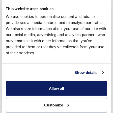
De compact à immense
This website uses cookies
We use cookies to personalise content and ads, to
Les vérandas se déclinent selon un large choix de modèles et
provide social media features and to analyse our traffic.
de dimensions. Wilms prévoit une vaste palette de tailles, de
We also share information about your use of our site with
manière à ce que votre protection solaire convienne
our social media, advertising and analytics partners who
parfaitement. La largeur maximale d’une protection solaire
may combine it with other information that you’ve
simple est de 4 mètres. Dans ce cas, la projection maximale
provided to them or that they’ve collected from your use
est de 2,6 m. Vous souhaitez une projection plus profonde ?
of their services.
Alors, vous pouvez aller jusqu’à 6 m, avec une largeur
maximale de 2,6 m.
Show details
Dans la pratique, nous pouvons joindre des protections
solaires individuelles entre elles de manière invisible à l’aide
d’une coulisse centrale. Ainsi, vous pouvez aller aussi loin que
Allow all
vous le souhaitez, sans ouvertures entre les protections
solaires. De plus, vous pouvez continuer à commander
chaque protection solaire individuellement pour un ombrage
Customize
optimal.