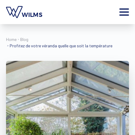
Menu
particulier
Je suis un
Home
Blog
Profitez de votre véranda quelle que soit la température
Home
Produits
Inspiration
Outils
Contact
Plus
Jobs
Wilms World
FR