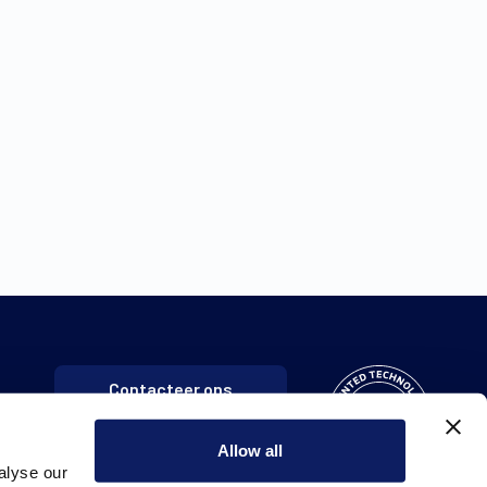
Contacteer ons
Allow all
alyse our