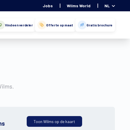
Jobs
Wilms World
NL
Vind een verdeler
Offerte op maat
Gratis brochure
Wilms.
Toon Wilms op de kaart
ns