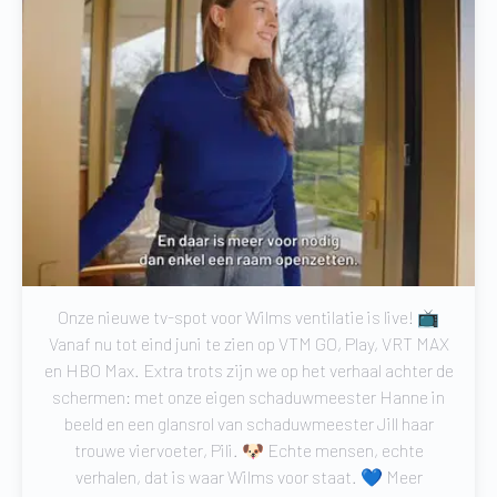
Onze nieuwe tv-spot voor Wilms ventilatie is live! 📺
Vanaf nu tot eind juni te zien op VTM GO, Play, VRT MAX
en HBO Max. Extra trots zijn we op het verhaal achter de
schermen: met onze eigen schaduwmeester Hanne in
beeld en een glansrol van schaduwmeester Jill haar
trouwe viervoeter, Pili. 🐶 Echte mensen, echte
verhalen, dat is waar Wilms voor staat. 💙 Meer