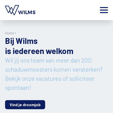
Menu
particulier
Ik ben een
Home
Bij Wilms
Home
is iedereen welkom
Producten
Inspiratie
Wil jij ons team van meer dan 200
Tools
schaduwmeesters komen versterken?
Contact
Bekijk onze vacatures of solliciteer
Extra
spontaan!
Jobs
Wilms World
NL
Vind je droomjob