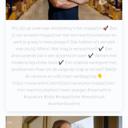
Wij zijn op zoek naar versterking in het magazijn!🚀 Ben
jij een ervaren magazijnier met een reachtruckattest en
werk je graag in twee ploegen? Dan hebben wij een plek
voor jou bij Wilms! Wat mag je verwachten? ✔️ Een
afwisselende job in een dynamisch team ✔️ Werken met
moderne logistieke tools ✔️ Een stabiele werkgever met
groeikansen Klaar om de volgende stap te zetten? Bekijk
de vacature en solliciteer vandaag nog 👇
https://www.wilms.be/nl/jobs/vacatures/magazijnier-
met-reachtruckattest-twee-ploegen #teamwilms
#vacature #jobs #magazijnier #reachtruck
#werkenbijwilms