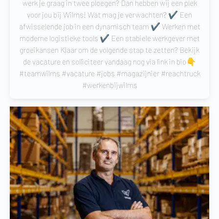
werk je graag in twee ploegen? Dan hebben wij een plek
voor jou bij Wilms! Wat mag je verwachten? ✔️ Een
afwisselende job in een dynamisch team ✔️ Werken met
moderne logistieke tools ✔️ Een stabiele werkgever met
groeikansen Klaar om de volgende stap te zetten? Bekijk
de vacature en solliciteer vandaag nog via link in bio👇
#teamwilms #vacature #jobs #magazijnier #reachtruck
#werkenbijwilms