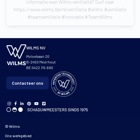
informatie over Wilms ventilatie? Surf naar
https://www.wilms.be/nl/ventilatie #wilms #ventilatie
#raamventilatie #innovatie #TeamWilms
WILMS NV
Molsebaan 20
B-2450 Meerhout
BE 0422.115.690
Contacteer ons
© Wilms
Ons werkgebied