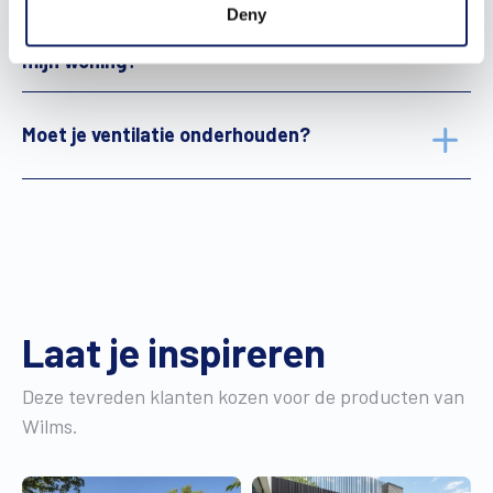
Deny
Welke oplossing is het meest geschikt voor
mijn woning?
Moet je ventilatie onderhouden?
Laat je inspireren
Deze tevreden klanten kozen voor de producten van
Wilms.