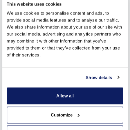
This website uses cookies
Wat is het verschil tussen ventilatiesysteem
We use cookies to personalise content and ads, to
A, B, C en D?
provide social media features and to analyse our traffic.
We also share information about your use of our site with
our social media, advertising and analytics partners who
Zijn ventilatieroosters een goede keuze om
may combine it with other information that you’ve
te ventileren?
provided to them or that they’ve collected from your use
of their services.
Hoeveel kost ventilatie?
Show details
Hoe ventileer je zonder warmteverlies?
Allow all
Hoe plaats je raam- of muurventilatie?
Customize