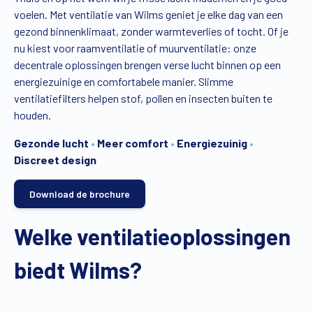
voelen. Met ventilatie van Wilms geniet je elke dag van een
Vind een verdeler
Offerte op maat
gezond binnenklimaat, zonder warmteverlies of tocht. Of je
nu kiest voor raamventilatie of muurventilatie: onze
Gratis brochure
decentrale oplossingen brengen verse lucht binnen op een
energiezuinige en comfortabele manier. Slimme
ventilatiefilters helpen stof, pollen en insecten buiten te
houden.
Gezonde lucht
•
Meer comfort
•
Energiezuinig
•
Discreet design
Download de brochure
Welke ventilatieoplossingen
biedt Wilms?