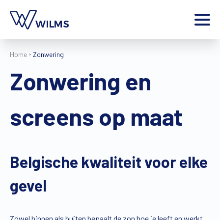
Menu
Home
Zonwering
particulier
Ik ben een
Zonwering en
Home
Producten
screens op maat
Inspiratie
Tools
Contact
Extra
Belgische kwaliteit voor elke
Jobs
gevel
Wilms World
NL
Zowel binnen als buiten bepaalt de zon hoe je leeft en werkt.