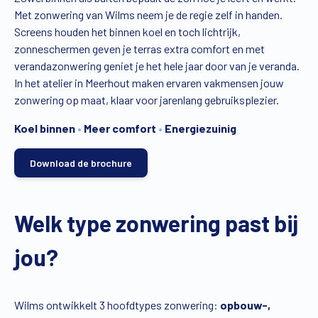
Met zonwering van Wilms neem je de regie zelf in handen.
Vind een verdeler
Offerte op maat
Screens houden het binnen koel en toch lichtrijk,
zonneschermen geven je terras extra comfort en met
Gratis brochure
verandazonwering geniet je het hele jaar door van je veranda.
In het atelier in Meerhout maken ervaren vakmensen jouw
zonwering op maat, klaar voor jarenlang gebruiksplezier.
Koel binnen
•
Meer comfort
•
Energiezuinig
Download de brochure
Welk type zonwering past bij
jou?
Wilms ontwikkelt 3 hoofdtypes zonwering:
opbouw-,