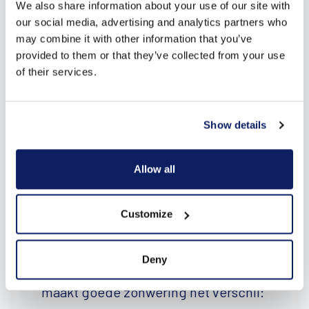
We also share information about your use of our site with
our social media, advertising and analytics partners who
may combine it with other information that you’ve
provided to them or that they’ve collected from your use
of their services.
Show details
Allow all
“Ik hoor klanten vaak zeggen dat het
Customize
in huis te warm wordt, maar dat ze
Deny
geen licht willen verliezen. Net daarin
maakt goede zonwering het verschil: