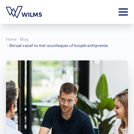
Menu
particulier
Ik ben een
Home
Blog
Betaal vanaf nu met ecocheques of koopkrachtpremie
Home
Producten
Inspiratie
Tools
Contact
Extra
Jobs
Wilms World
NL