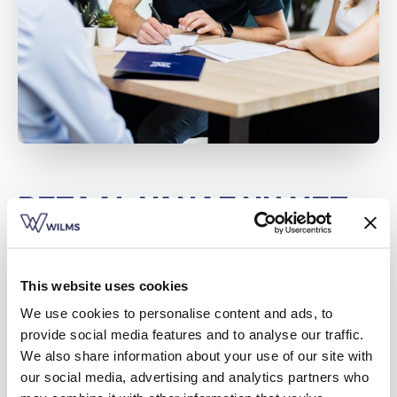
Vind een verdeler
Offerte op maat
Gratis brochure
BETAAL VANAF NU MET
ECOCHEQUES OF
KOOPKRACHTPREMIE
This website uses cookies
We use cookies to personalise content and ads, to
23.10.2023
provide social media features and to analyse our traffic.
We also share information about your use of our site with
Kom je rolluiken of zonwering kiezen in ons Wilms
our social media, advertising and analytics partners who
Experience Center in Meerhout?