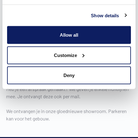
Om je best van dienst te kunnen zijn, vragen we je om je
bezoek aan ons Wilms Experience Center vooraf te plannen.
Show details
Een afspraak maken doe je bij voorkeur
in drie snelle stappen
via dit handige webformulier
. Je kan meteen datum en uur van
Allow all
je afspraak kiezen. Je kan ook telefonisch een afspraak
maken op
014/36.99.70
, vraag naar de showroom. Onze
collega’s helpen je graag verder.
Customize
Boek een afspraak
Deny
Heb je een afspraak gemaakt? We geven je enkele richtlijnen
mee. Je ontvangt deze ook per mail.
We ontvangen je in onze gloednieuwe showroom. Parkeren
kan voor het gebouw.