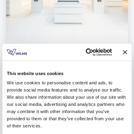
Vind een verdeler
Offerte op maat
Gratis brochure
BOEK METEEN EEN
This website uses cookies
AFSPRAAK IN DE WILMS
We use cookies to personalise content and ads, to
provide social media features and to analyse our traffic.
SHOWROOM IN
We also share information about your use of our site with
our social media, advertising and analytics partners who
MEERHOUT
may combine it with other information that you’ve
provided to them or that they’ve collected from your use
11.05.2020
of their services.