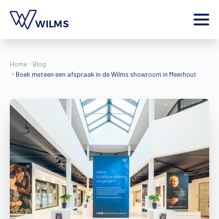
Menu
particulier
Ik ben een
Home
Blog
Boek meteen een afspraak in de Wilms showroom in Meerhout
Home
Producten
Inspiratie
Tools
Contact
Extra
Jobs
Wilms World
NL