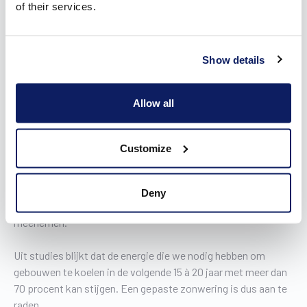
Oververhitting in de woning
of their services.
Oververhitting in woningen is vandaag een effectief
probleem. Enerzijds omdat de bouwtechnieken zijn
Show details
geëvolueerd naar beperken van warmteverlies uit de woning.
Allow all
Anderzijds zien we dat onze zomers warmer zijn geworden.
We mogen er vanuit gaan dat de klimaatverandering geen
fabeltje is. De temperaturen zullen dus blijven stijgen in de
Customize
toekomst.
Wanneer je gaat bouwen of renoveren, kijk je best zo’n 30 jaar
Deny
vooruit in de tijd, dus die evolutie moet je wel gaan
meenemen.
Uit studies blijkt dat de energie die we nodig hebben om
gebouwen te koelen in de volgende 15 à 20 jaar met meer dan
70 procent kan stijgen. Een gepaste zonwering is dus aan te
raden.