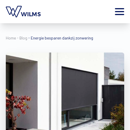
Menu
particulier
Ik ben een
Home
Blog
Energie besparen dankzij zonwering
Home
Producten
Inspiratie
Tools
Contact
Extra
Jobs
Wilms World
NL