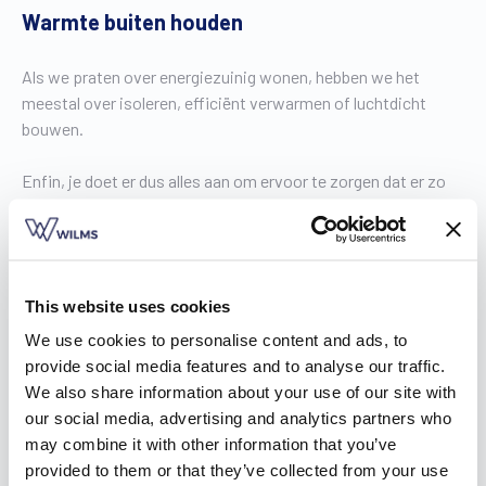
Warmte buiten houden
Als we praten over energiezuinig wonen, hebben we het
meestal over isoleren, efficiënt verwarmen of luchtdicht
bouwen.
Enfin, je doet er dus alles aan om ervoor te zorgen dat er zo
weinig mogelijk warmte verloren gaat uit je woning. Vooral
omdat je dan tijdens de koude herfst- en wintermaanden
minder hoeft te stoken.
This website uses cookies
Een neveneffect van al die ingrepen, is dat het in de zomer
dan net té warm kan worden in huis. Vervelend voor je
We use cookies to personalise content and ads, to
comfort, dat spreekt voor zich. Maar ook voor je
provide social media features and to analyse our traffic.
energiefactuur. Want als het vaak te warm wordt, heb je al
We also share information about your use of our site with
snel airconditioning nodig die dan weer flink wat stroom gaat
our social media, advertising and analytics partners who
verbruiken.
may combine it with other information that you’ve
provided to them or that they’ve collected from your use