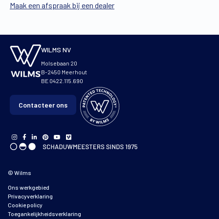
Maak een afspraak bij een dealer
WILMS NV
Molsebaan 20
B-2450 Meerhout
BE 0422.115.690
Contacteer ons
© Wilms
Ons werkgebied
Privacyverklaring
Cookie policy
Toegankelijkheidsverklaring