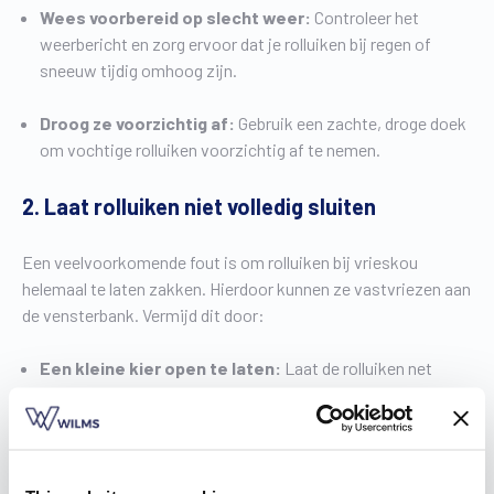
Wees voorbereid op slecht weer:
Controleer het
weerbericht en zorg ervoor dat je rolluiken bij regen of
sneeuw tijdig omhoog zijn.
Droog ze voorzichtig af:
Gebruik een zachte, droge doek
om vochtige rolluiken voorzichtig af te nemen.
2. Laat rolluiken niet volledig sluiten
Een veelvoorkomende fout is om rolluiken bij vrieskou
helemaal te laten zakken. Hierdoor kunnen ze vastvriezen aan
de vensterbank. Vermijd dit door:
Een kleine kier open te laten:
Laat de rolluiken net
boven de grond stoppen.
IJsvorming te voorkomen:
Deze ruimte zorgt ervoor dat
ijs geen kans krijgt om je rolluiken aan de ondergrond vast