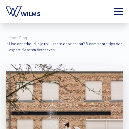
Menu
particulier
Ik ben een
Home
Blog
Hoe onderhoud je je rolluiken in de vrieskou? 6 onmisbare tips van
Home
expert Maarten Verhoeven
Producten
Inspiratie
Tools
Contact
Extra
Jobs
Wilms World
NL