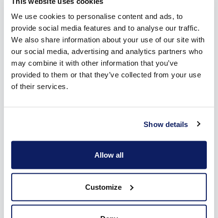
This website uses cookies
te zetten.
We use cookies to personalise content and ads, to
3. Vermijd geforceerd openen
provide social media features and to analyse our traffic.
We also share information about your use of our site with
our social media, advertising and analytics partners who
Zijn je rolluiken toch vastgevroren? Probeer ze dan niet
may combine it with other information that you’ve
geforceerd omhoog te trekken. Dit kan namelijk schade aan
provided to them or that they’ve collected from your use
het rolluik, de motor of de geleiders veroorzaken. Wat kun je
of their services.
wel doen?
Geduld hebben: Wacht tot de
temperaturen
iets
stijgen
.
Show details
Lauwwarm water gebruiken: Maak voorzichtig de
onderkant van het rolluik los met
lauwwarm water
.
Allow all
Gebruik
geen heet
water, want dat kan leiden tot
scheuren door het plotselinge temperatuurverschil.
Customize
4. Maak gebruik van de isolerende werking