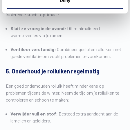
Wist je dat rolluiken niet alleen helpen om je woning donker te
Deny
houden, maar ook om de kou buiten te houden? Gebruik hun
isolerende kracht optimaal:
Sluit ze vroeg in de avond:
Dit minimaliseert
warmteverlies via je ramen.
Ventileer verstandig:
Combineer gesloten rolluiken met
goede ventilatie om vochtproblemen te voorkomen.
5. Onderhoud je rolluiken regelmatig
Een goed onderhouden rolluik heeft minder kans op
problemen tijdens de winter. Neem de tijd om je rolluiken te
controleren en schoon te maken:
Verwijder vuil en stof:
Besteed extra aandacht aan de
lamellen en geleiders.