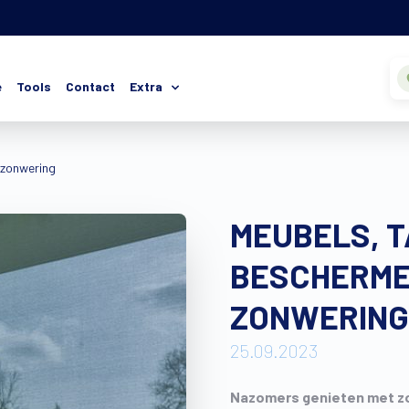
e
Tools
Contact
Extra
 zonwering
MEUBELS, T
BESCHERME
ZONWERING
25.09.2023
Nazomers genieten met z