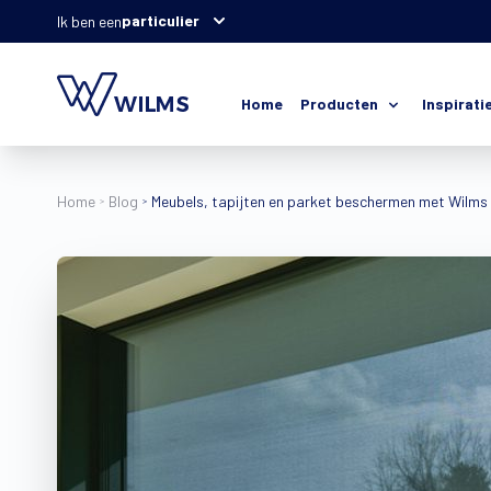
particulier
Ik ben een
Home
Producten
Inspirati
Home
Blog
Meubels, tapijten en parket beschermen met Wilms