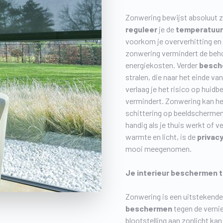
Zonwering bewijst absoluut zi
reguleer
je de
temperatuur
voorkom je oververhitting en b
zonwering vermindert de behoe
energiekosten. Verder
besch
stralen, die naar het einde va
verlaag je het risico op huid
vermindert. Zonwering kan h
schittering op beeldschermen
handig als je thuis werkt of v
warmte en licht, is de
privac
mooi meegenomen.
Je interieur beschermen 
Zonwering is een uitstekend
beschermen
tegen de vernie
blootstelling aan zonlicht kan