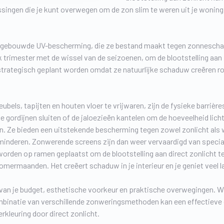
lossingen die je kunt overwegen om de zon slim te weren uit je woning
bouwde UV-bescherming, die ze bestand maakt tegen zonneschade. A
k trimester met de wissel van de seizoenen, om de blootstelling aan 
strategisch geplant worden omdat ze natuurlijke schaduw creëren r
els, tapijten en houten vloer te vrijwaren, zijn de fysieke barrières
e gordijnen sluiten of de jaloezieën kantelen om de hoeveelheid licht
n. Ze bieden een uitstekende bescherming tegen zowel zonlicht als 
inderen. Zonwerende screens zijn dan weer vervaardigd van speciale s
rden op ramen geplaatst om de blootstelling aan direct zonlicht t
mermaanden. Het creëert schaduw in je interieur en je geniet veel la
 van je budget, esthetische voorkeur en praktische overwegingen. 
inatie van verschillende zonweringsmethoden kan een effectieve 
rkleuring door direct zonlicht.