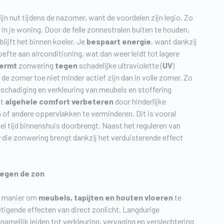
jn nut tijdens de nazomer, want de voordelen zijn legio. Zo
in je woning. Door de felle zonnestralen buiten te houden,
lijft het binnen koeler. Je
bespaart energie
, want dankzij
fte aan airconditioning, wat dan weer leidt tot lagere
ermt
zonwering
tegen
schadelijke ultraviolette (
UV
)
n de zomer toe niet minder actief zijn dan in volle zomer. Zo
beschadiging en verkleuring van meubels en stoffering
et
algehele comfort verbeteren
door hinderlijke
 of andere oppervlakken te verminderen. Dit is vooral
eel tijd binnenshuis doorbrengt. Naast het reguleren van
y
die zonwering brengt dankzij het verduisterende effect
tegen de zon
e manier om
meube
ls, tapijten en houten vloeren
te
tigende effecten van direct zonlicht. Langdurige
 namelijk leiden tot verkleuring, vervaging en verslechtering