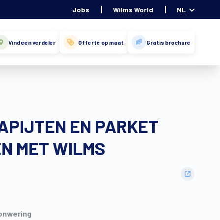
Jobs
Wilms World
NL
Vind een verdeler
Offerte op maat
Gratis brochure
APIJTEN EN PARKET
N MET WILMS
onwering