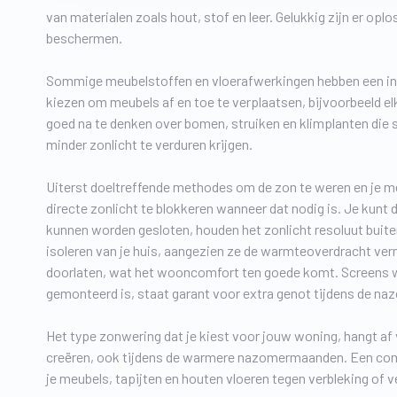
van materialen zoals hout, stof en leer. Gelukkig zijn er op
beschermen.
Sommige meubelstoffen en vloerafwerkingen hebben een inge
kiezen om meubels af en toe te verplaatsen, bijvoorbeeld el
goed na te denken over bomen, struiken en klimplanten die 
minder zonlicht te verduren krijgen.
Uiterst doeltreffende methodes om de zon te weren en je meub
directe zonlicht te blokkeren wanneer dat nodig is. Je kunt d
kunnen worden gesloten, houden het zonlicht resoluut buite
isoleren van je huis, aangezien ze de warmteoverdracht verm
doorlaten, wat het wooncomfort ten goede komt. Screens wo
gemonteerd is, staat garant voor extra genot tijdens de nazo
Het type zonwering dat je kiest voor jouw woning, hangt af
creëren, ook tijdens de warmere nazomermaanden. Een comb
je meubels, tapijten en houten vloeren tegen verbleking of ve