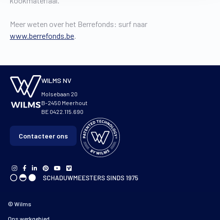
kookmateriaal.”
Meer weten over het Berrefonds: surf naar
www.berrefonds.be
.
WILMS NV
Molsebaan 20
B-2450 Meerhout
BE 0422.115.690
Contacteer ons
© Wilms
Ons werkgebied