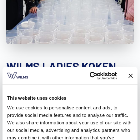
Vind een verdeler
Offerte op maat
Gratis brochure
WILMS LADIES KOKEN
VOOR HET BERREFONDS
13.01.2020
This website uses cookies
In de gebouwen van Wilms rook het deze week naar heerlijk
We use cookies to personalise content and ads, to
verse soep. De Wilms ladies staken allemaal de handen uit de
provide social media features and to analyse our traffic.
mouwen en kookten maar liefst 184 liter soep. Met de
We also share information about your use of our site with
opbrengst steunen ze het Berrefonds.
our social media, advertising and analytics partners who
may combine it with other information that you’ve