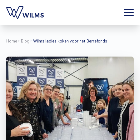
Menu
particulier
Ik ben een
Home
Blog
Wilms ladies koken voor het Berrefonds
Home
Producten
Inspiratie
Tools
Contact
Extra
Jobs
Wilms World
NL