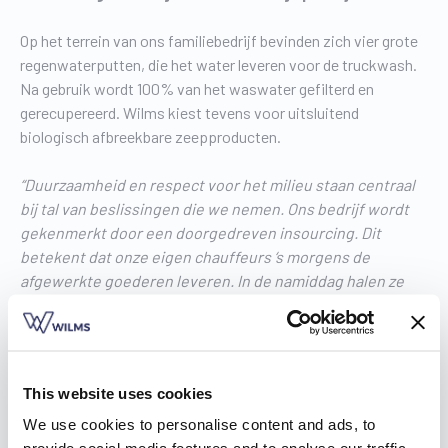
Op het terrein van ons familiebedrijf bevinden zich vier grote
regenwaterputten, die het water leveren voor de truckwash.
Na gebruik wordt 100% van het waswater gefilterd en
gerecupereerd. Wilms kiest tevens voor uitsluitend
biologisch afbreekbare zeepproducten.
“Duurzaamheid en respect voor het milieu staan centraal
bij tal van beslissingen die we nemen. Ons bedrijf wordt
gekenmerkt door een doorgedreven insourcing. Dit
betekent dat onze eigen chauffeurs ‘s morgens de
afgewerkte goederen leveren. In de namiddag halen ze
dan weer grondstoffen voor de productie op. Zo kunnen
wij de service naar de klanten beter bewaken en zijn we in
staat om sneller te schakelen. Bovendien dammen wij op
die manier het aantal vervoerskilometers zoveel mogelijk
This website uses cookies
in”,
legt CEO Erik Wilms uit.
“Daarnaast gaat ook veel
aandacht naar onze infrastructuur en gebouwen. Die
We use cookies to personalise content and ads, to