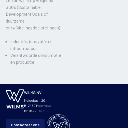
zetten wij in op volgende
SDG’s (Sustainable
Development Goals of
duurzame
ontwikkelingsdoelstellingen):
Industrie, innovatie en
infrastructuur
Verantwoorde consumptie
en productie
WILMS NV
Molsebaan 20
B-2450 Meerhout
BE 0422.115.690
Contacteer ons