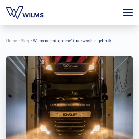
Menu
particulier
Ik ben een
Home
Blog
Wilms neemt ‘groene’ truckwash in gebruik
Home
Producten
Inspiratie
Tools
Contact
Extra
Jobs
Wilms World
NL