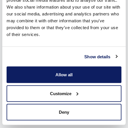
spelen een cruciale rol op het vlak van de verticale
provide social media features and to analyse our traffic.
integratie van de productieprocessen en het zo klein
We also share information about your use of our site with
mogelijk houden van de ecologische voetafdruk van ons
our social media, advertising and analytics partners who
bedrijf.”
may combine it with other information that you’ve
provided to them or that they’ve collected from your use
of their services.
Bouwproject van 8.000m²
De installatie van de groene truckwash kadert in een groter
bouwproject van 8.000m² productiehallen en kantoren op de
Show details
bestaande site in Meerhout. Het verwarmen en koelen van
deze gebouwen gebeurt door middel van geothermie. Met
Allow all
deze investeringen gaan we voluit voor een duurzame
toekomst.
Customize
De truckwash werd geïnstalleerd door het Limburgse bedrijf
Kathagen
.
Deny