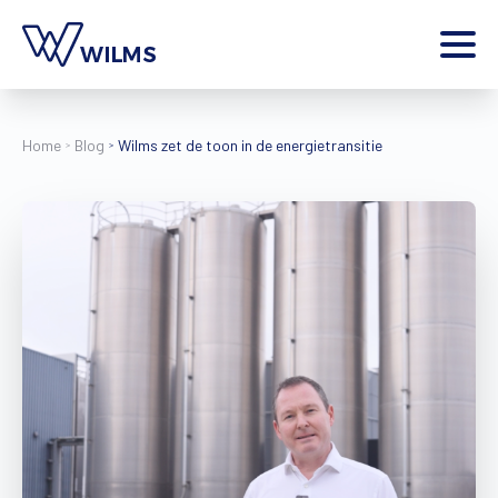
Menu
particulier
Ik ben een
Home
Blog
Wilms zet de toon in de energietransitie
Home
Producten
Inspiratie
Tools
Contact
Extra
Jobs
Wilms World
NL