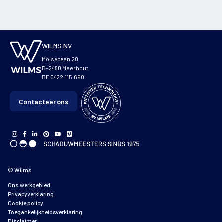
WILMS NV
Molsebaan 20
B-2450 Meerhout
BE 0422.115.690
Contacteer ons
© Wilms
Ons werkgebied
Privacyverklaring
Cookie policy
Toegankelijkheidsverklaring
Disclaimer