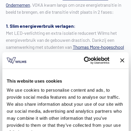
Ondernemen
. VOKA kwam langs om onze energietransitie in
beeld te brengen, en die transitie vindt plaats in 2 fases:
1. Slim energieverbruik verlagen:
Met LED-verlichting en extra isolatie reduceert Wilms het
energieverbruik van de gebouwen drastisch. Dankzij een
samenwerking met studenten van
Thomas More-hogeschool
daalde ook het verbruik van de compressoren flink.
2. Zelf hernieuwbare energie opwekken:
Wilms zet in op 1300 zonnepanelen en een geothermisch
This website uses cookies
systeem voor duurzame verwarming en koeling van de
gebouwen.
We use cookies to personalise content and ads, to
provide social media features and to analyse our traffic.
Talking heads van dienst CEO
Erik Wilms
en
We also share information about your use of our site with
marketingmanager
Wim Lenaers
lichten toe hoe we dit
our social media, advertising and analytics partners who
concreet aanpakken.
may combine it with other information that you’ve
provided to them or that they’ve collected from your use