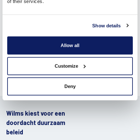
of their services.
Show details
Allow all
Ontdek via
VLAIO
welke ecologiesubsidies jouw onderneming
kan aanvragen.
Customize
Deny
Wilms kiest voor een
doordacht duurzaam
beleid