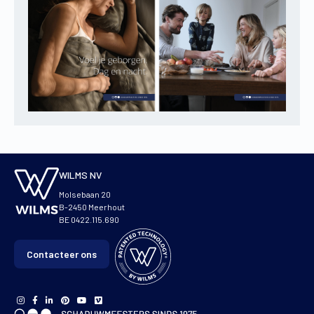
WILMS NV
Molsebaan 20
B-2450 Meerhout
BE 0422.115.690
Contacteer ons