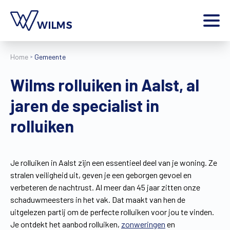
Menu
Home
Gemeente
particulier
Ik ben een
Wilms rolluiken in Aalst, al
Home
jaren de specialist in
Producten
Inspiratie
rolluiken
Tools
Contact
Extra
Je rolluiken in Aalst zijn een essentieel deel van je woning. Ze
stralen veiligheid uit, geven je een geborgen gevoel en
Jobs
verbeteren de nachtrust. Al meer dan 45 jaar zitten onze
Wilms World
schaduwmeesters in het vak. Dat maakt van hen de
NL
uitgelezen partij om de perfecte rolluiken voor jou te vinden.
Je ontdekt het aanbod rolluiken,
zonweringen
en