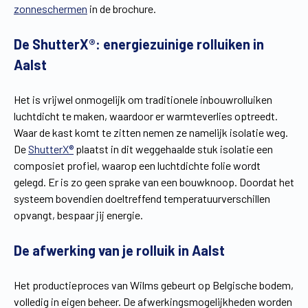
zonneschermen
in de brochure.
Vind een verdeler
Offerte op maat
De ShutterX®: energiezuinige rolluiken in
Gratis brochure
Aalst
Het is vrijwel onmogelijk om traditionele inbouwrolluiken
luchtdicht te maken, waardoor er warmteverlies optreedt.
Waar de kast komt te zitten nemen ze namelijk isolatie weg.
De
ShutterX®
plaatst in dit weggehaalde stuk isolatie een
composiet profiel, waarop een luchtdichte folie wordt
gelegd. Er is zo geen sprake van een bouwknoop. Doordat het
systeem bovendien doeltreffend temperatuurverschillen
opvangt, bespaar jij energie.
De afwerking van je rolluik in Aalst
Het productieproces van Wilms gebeurt op Belgische bodem,
volledig in eigen beheer. De afwerkingsmogelijkheden worden