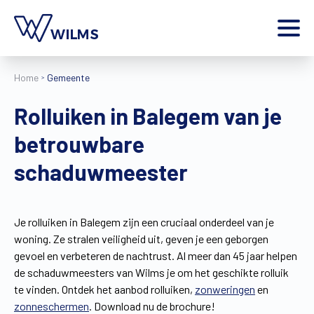
Menu
Home
Gemeente
particulier
Ik ben een
Rolluiken in Balegem van je
Home
betrouwbare
Producten
Inspiratie
schaduwmeester
Tools
Contact
Extra
Je rolluiken in Balegem zijn een cruciaal onderdeel van je
woning. Ze stralen veiligheid uit, geven je een geborgen
Jobs
gevoel en verbeteren de nachtrust. Al meer dan 45 jaar helpen
Wilms World
de schaduwmeesters van Wilms je om het geschikte rolluik
NL
te vinden. Ontdek het aanbod rolluiken,
zonweringen
en
zonneschermen
. Download nu de brochure!