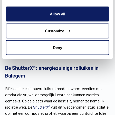
inbouwrolluiken een geschikte optie. Toch is er een
keerzijde aan inbouwrolluiken verbonden. Het is namelijk
Allow all
bijna onmogelijk om ze volledig luchtdicht te maken, wat
gepaard gaat met warmteverlies. Daarom ontwikkelden we
de ShutterX®, een energiezuinig en esthetisch alternatief
Customize
voor klassieke inbouwrolluiken dat volgens een luchtdicht
systeem werkt.
Deny
Download snel de brochure
!
De ShutterX®: energiezuinige rolluiken in
Balegem
Bij klassieke inbouwrolluiken treedt er warmteverlies op,
omdat die vrijwel onmogelijk luchtdicht kunnen worden
gemaakt. Op de plaats waar de kast zit, nemen ze namelijk
isolatie weg. De
ShutterX®
vult dit weggenomen stuk isolatie
op met een composiet profiel, waarop een luchtdichte folie