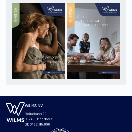
WILMS NV
Molsebaan 20
B-2450 Meerhout
BE 0422.115.690