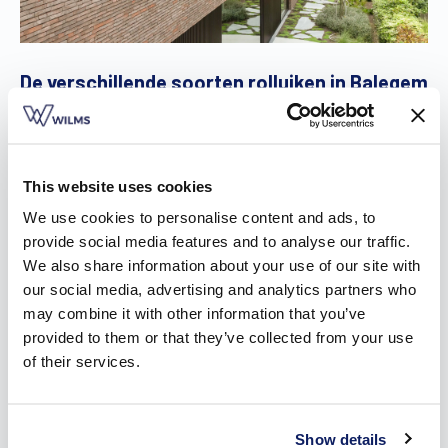
De verschillende soorten rolluiken in Balegem
Je vindt in onze brochure de
drie soorten rolluiken
in Balegem
terug: inbouwrolluiken, opbouwrolluiken en voorzetrolluiken.
Voorzetrolluiken zijn de geschikte keuze wanneer je breek-
This website uses cookies
en kapwerk wil vermijden. Je plaatst ze eenvoudig voor de
We use cookies to personalise content and ads, to
ramen, waardoor er geen perforatie van de binnenmuur
provide social media features and to analyse our traffic.
nodig is. Hierdoor wordt het energiepeil van je woning niet
We also share information about your use of our site with
beïnvloed.
our social media, advertising and analytics partners who
Opbouwrolluiken werk je daarentegen in je interieur
may combine it with other information that you’ve
naadloos weg. Afhankelijk van de montage is er slechts
provided to them or that they’ve collected from your use
een klein stukje van de voorplaat van de kast zichtbaar aan
of their services.
de buitenzijde. Ze zijn bovendien zo ontworpen dat je nog
steeds een vliegenraam kan plaatsen tegen het raam, zelfs
wanneer het rolluik gesloten is.
Show details
Wil je je rolluiken liever helemaal niet zien, dan zijn