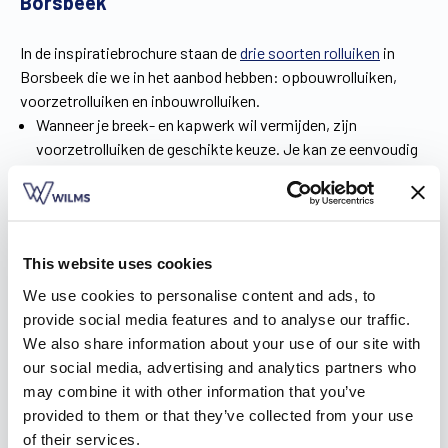
Borsbeek
In de inspiratiebrochure staan de
drie soorten rolluiken
in
Borsbeek die we in het aanbod hebben: opbouwrolluiken,
voorzetrolluiken en inbouwrolluiken.
Wanneer je breek- en kapwerk wil vermijden, zijn
voorzetrolluiken de geschikte keuze. Je kan ze eenvoudig
voor de ramen plaatsen, waardoor er geen perforatie van
de binnenmuur nodig is. Dit zorgt ervoor dat het energiepeil
van je woning niet wordt beïnvloed.
Opbouwrolluiken werk je daarentegen naadloos weg in je
This website uses cookies
interieur. Aan de buitenzijde is er – afhankelijk van de
montage – slechts een klein stukje van de voorplaat van de
We use cookies to personalise content and ads, to
kast zichtbaar. Ze zijn bovendien zo ontworpen dat je nog
provide social media features and to analyse our traffic.
steeds een vliegenraam tegen het raam kan plaatsen, zelfs
We also share information about your use of our site with
wanneer het rolluik gesloten is.
our social media, advertising and analytics partners who
Wil je je rolluiken liever helemaal niet zien, dan zijn
may combine it with other information that you’ve
inbouwrolluiken een geschikte optie. Toch brengen
provided to them or that they’ve collected from your use
inbouwrolluiken een minpuntje met zich mee. Het is
of their services.