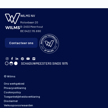
WILMS NV
Molsebaan 20
B-2450 Meerhout
BE 0422.115.690
Contacteer ons
© Wilms
Ons werkgebied
Privacyverklaring
Cookie policy
Toegankelijkheidsverklaring
Disclaimer
Verkoopsvoorwaarden