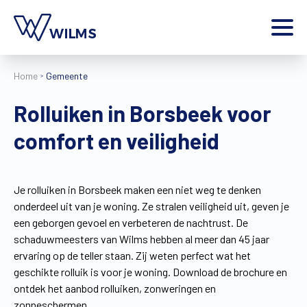
Menu
Home
Gemeente
particulier
Ik ben een
Rolluiken in Borsbeek voor
Home
comfort en veiligheid
Producten
Inspiratie
Tools
Je rolluiken in Borsbeek maken een niet weg te denken
Contact
onderdeel uit van je woning. Ze stralen veiligheid uit, geven je
Extra
een geborgen gevoel en verbeteren de nachtrust. De
Jobs
schaduwmeesters van Wilms hebben al meer dan 45 jaar
ervaring op de teller staan. Zij weten perfect wat het
Wilms World
geschikte rolluik is voor je woning. Download de brochure en
NL
ontdek het aanbod rolluiken, zonweringen en
zonneschermen.