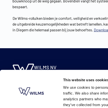
bouwknoop uit de weg gegaan. Bovendien vangt het systeem 
bespaart.
De Wilms-rolluiken bieden je comfort, veiligheid en verkoeli
de uitgebreide keuzemogelijkheden wat betreft lamellen, kas
in Diegem die helemaal passen bij jouw behoeftes.
Download
WILMS NV
Molsebaan 20
This website uses cookie
B-2450 Meerhout
We use cookies to personal
BE 0422.115.690
traffic. We also share info
analytics partners who may
they’ve collected from your