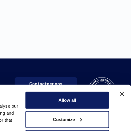
Contacteer ons
Allow all
alyse our
ing and
Customize
r that