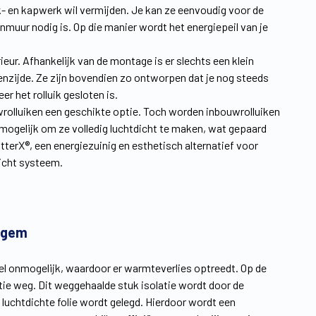
k- en kapwerk wil vermijden. Je kan ze eenvoudig voor de
muur nodig is. Op die manier wordt het energiepeil van je
eur. Afhankelijk van de montage is er slechts een klein
tenzijde. Ze zijn bovendien zo ontworpen dat je nog steeds
r het rolluik gesloten is.
bouwrolluiken een geschikte optie. Toch worden inbouwrolluiken
mogelijk om ze volledig luchtdicht te maken, wat gepaard
erX®, een energiezuinig en esthetisch alternatief voor
dicht systeem.
iegem
wel onmogelijk, waardoor er warmteverlies optreedt. Op de
tie weg. Dit weggehaalde stuk isolatie wordt door de
uchtdichte folie wordt gelegd. Hierdoor wordt een