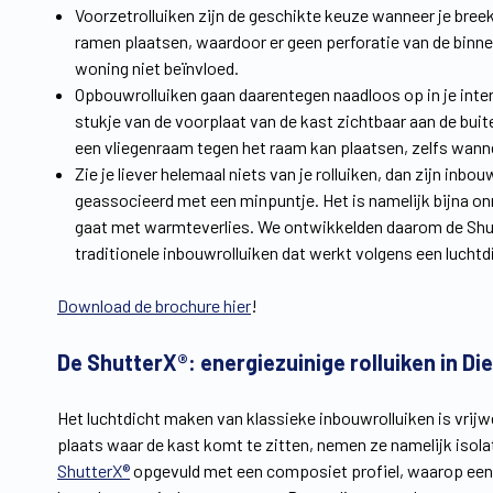
Voorzetrolluiken zijn de geschikte keuze wanneer je bree
ramen plaatsen, waardoor er geen perforatie van de binnen
woning niet beïnvloed.
Opbouwrolluiken gaan daarentegen naadloos op in je interi
stukje van de voorplaat van de kast zichtbaar aan de bui
een vliegenraam tegen het raam kan plaatsen, zelfs wannee
Zie je liever helemaal niets van je rolluiken, dan zijn in
geassocieerd met een minpuntje. Het is namelijk bijna on
gaat met warmteverlies. We ontwikkelden daarom de Shutt
traditionele inbouwrolluiken dat werkt volgens een lucht
Download de brochure hier
!
De ShutterX®: energiezuinige rolluiken in D
Het luchtdicht maken van klassieke inbouwrolluiken is vrij
plaats waar de kast komt te zitten, nemen ze namelijk isola
ShutterX®
opgevuld met een composiet profiel, waarop een l