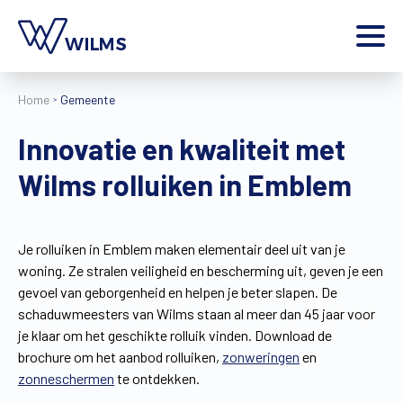
Menu
Home
Gemeente
particulier
Ik ben een
Innovatie en kwaliteit met
Home
Wilms rolluiken in Emblem
Producten
Inspiratie
Tools
Je rolluiken in Emblem maken elementair deel uit van je
Contact
woning. Ze stralen veiligheid en bescherming uit, geven je een
Extra
gevoel van geborgenheid en helpen je beter slapen. De
Jobs
schaduwmeesters van Wilms staan al meer dan 45 jaar voor
je klaar om het geschikte rolluik vinden. Download de
Wilms World
brochure om het aanbod rolluiken,
zonweringen
en
NL
zonneschermen
te ontdekken.