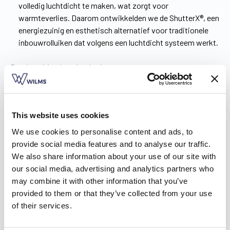
volledig luchtdicht te maken, wat zorgt voor
warmteverlies. Daarom ontwikkelden we de ShutterX®, een
energiezuinig en esthetisch alternatief voor traditionele
inbouwrolluiken dat volgens een luchtdicht systeem werkt.
Brochure hier downloaden
!
De afwerkingsmogelijkheden van je rolluik in
Emblem
This website uses cookies
We use cookies to personalise content and ads, to
Het productieproces van de Wilms-producten vindt plaats op
provide social media features and to analyse our traffic.
Belgische bodem, in eigen beheer. Naast de rolluiken worden
We also share information about your use of our site with
ook de afwerkingsmogelijkheden op maat gemaakt, zodat ze
our social media, advertising and analytics partners who
volledig aansluiten bij jouw wensen. Dat gaat onder andere
may combine it with other information that you’ve
over:
provided to them or that they’ve collected from your use
De lamellen
of their services.
De rolluikkasten
De geleiders