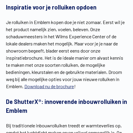
Inspiratie voor je rolluiken opdoen
Vind een verdeler
Offerte op maat
Gratis brochure
Je rolluiken in Emblem kopen doe je niet zomaar. Eerst wil je
het product namelijk zien, voelen, beleven. Onze
schaduwmeesters in het Wilms Experience Center of de
lokale dealers maken het mogelijk. Maar voor je je naar de
showroom begeeft, blader eerst eens door onze
inspiratiebrochure. Het is de ideale manier om alvast kennis
te maken met onze soorten rolluiken, de mogelijke
bedieningen, kleurstalen en de gebruikte materialen. Droom
weg bij alle mogelijke opties voor jouw nieuwe rolluiken in
Emblem.
Download nu de brochure
!
De ShutterX®: innoverende inbouwrolluiken in
Emblem
Bij traditionele inbouwrolluiken treedt er warmteverlies op,
omdat het luchtdicht maken ervan vrijwel onmogelijk is. Op