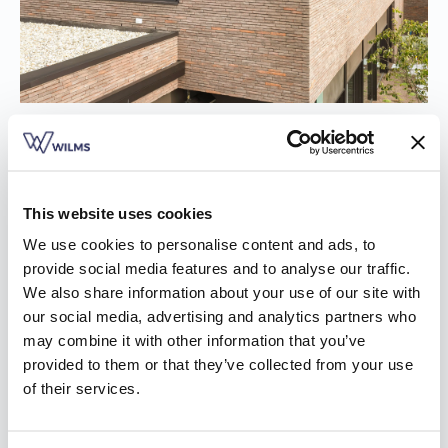
Doe inspiratie op voor je rolluiken
Wanneer je nieuwe rolluiken koopt in Essen, doe je dat niet
This website uses cookies
ondoordacht. Misschien wil je het product wel liever eerst
zien en uittesten. Dat is mogelijk in het Wilms Experience
We use cookies to personalise content and ads, to
Center of bij de plaatselijke dealers. Maar blader eerst een
provide social media features and to analyse our traffic.
door onze inspiratiebrochure voor je je naar de showroom
We also share information about your use of our site with
begeeft. Het is de manier bij uitstek om onze soorten
our social media, advertising and analytics partners who
rolluiken, bedieningsmogelijkheden, kleuren en materialen te
may combine it with other information that you’ve
leren kennen.
Download nu de brochure
en verken op
provided to them or that they’ve collected from your use
voorhand alle opties voor jouw nieuwe rolluiken in Essen.
of their services.
De verschillende soorten rolluiken in Essen