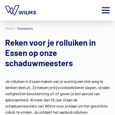
Menu
Home
Gemeente
particulier
Ik ben een
Reken voor je rolluiken in
Home
Essen op onze
Producten
Inspiratie
schaduwmeesters
Tools
Contact
Extra
Je rolluiken in Essen maken van je woning een niet weg te
denken deel uit. Ze helpen je bijvoorbeeld beter slapen, stralen
Jobs
veiligheid en bescherming uit of geven je een gevoel van
Wilms World
geborgenheid. Al meer dan 45 jaar staan de
NL
schaduwmeesters van Wilms voor je klaar om het geschikte
rolluik te vinden. Je ontdekt het aanbod rolluiken,