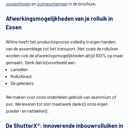
zonweringen
en
zonneschermen
in de brochure.
Vind een verdeler
Offerte op maat
Afwerkingsmogelijkheden van je rolluik in
Gratis brochure
Essen
Wilms heeft het productieproces volledig in eigen handen,
van de assemblage tot het transport. Net zoals de rolluiken
worden ook de afwerkingsmogelijkheden altijd 100% op maat
gemaakt. Denk dan bijvoorbeeld aan:
Lamellen
Rolluikkast
De geleiders
We maken voor onze onderdelen gebruik van aluminium of
pvc. We leveren tot slot maatwerk dankzij onze eigen
poeder- en natlakkerij.
De ShutterX®: innoverende inbouwrolluiken in