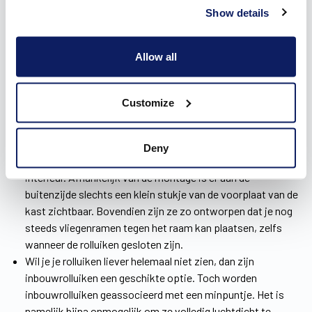
Show details
In onze brochure kan je terecht voor inspiratie omtrent
drie
soorten rolluiken
in Essen: inbouwrolluiken, voorzetrolluiken
Allow all
en opbouwrolluiken.
Heb je geen zin in veel breek- en kapwerk, dan zijn
voorzetrolluiken de geschikte keuze. Je plaatst ze
Customize
eenvoudig voor de ramen, zodat er geen perforatie van de
binnenmuur nodig is. Op die manier wordt het energiepeil
van je woning niet beïnvloed.
Deny
Opbouwrolluiken daarentegen werk je naadloos weg in je
interieur. Afhankelijk van de montage is er aan de
buitenzijde slechts een klein stukje van de voorplaat van de
kast zichtbaar. Bovendien zijn ze zo ontworpen dat je nog
steeds vliegenramen tegen het raam kan plaatsen, zelfs
wanneer de rolluiken gesloten zijn.
Wil je je rolluiken liever helemaal niet zien, dan zijn
inbouwrolluiken een geschikte optie. Toch worden
inbouwrolluiken geassocieerd met een minpuntje. Het is
namelijk bijna onmogelijk om ze volledig luchtdicht te