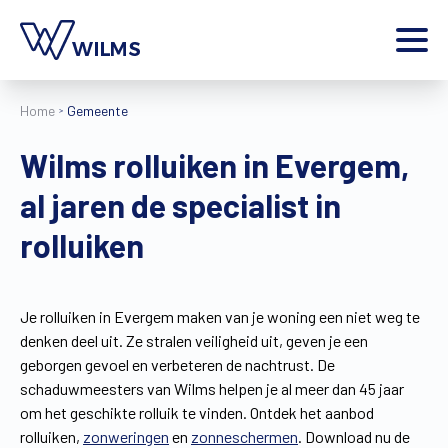
Menu
Home
Gemeente
particulier
Ik ben een
Wilms rolluiken in Evergem,
Home
al jaren de specialist in
Producten
Inspiratie
rolluiken
Tools
Contact
Extra
Je rolluiken in Evergem maken van je woning een niet weg te
denken deel uit. Ze stralen veiligheid uit, geven je een
Jobs
geborgen gevoel en verbeteren de nachtrust. De
Wilms World
schaduwmeesters van Wilms helpen je al meer dan 45 jaar
NL
om het geschikte rolluik te vinden. Ontdek het aanbod
rolluiken,
zonweringen
en
zonneschermen
. Download nu de