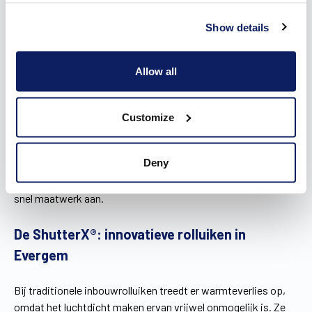
Het productieproces van de Wilms-producten vindt plaats op
Show details
Belgische bodem, in eigen beheer. De
afwerkingsmogelijkheden worden ook 100% op maat
gemaakt, zodat ze maximaal inspelen op jouw wensen. Denk
Allow all
maar aan:
De lamellen
De rolluikkast
Customize
Geleiders
Deny
Al onze onderdelen worden vervaardigd uit aluminium of pvc.
Door onze eigen nat- en poederlakkerij leveren we tot slot
snel maatwerk aan.
De ShutterX®: innovatieve rolluiken in
Evergem
Bij traditionele inbouwrolluiken treedt er warmteverlies op,
omdat het luchtdicht maken ervan vrijwel onmogelijk is. Ze