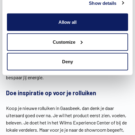
De ShutterX®: energiezuinige rolluiken in
Show details
Gaasbeek
Allow all
Traditionele inbouwrolluiken zijn vrijwel nooit luchtdicht,
waardoor er warmteverlies optreedt. Ze nemen namelijk
isolatie weg op de plaats waar de kast zit. De
ShutterX®
Customize
plaatst in dit weggehaalde stuk isolatie een composiet
profiel, waarop een luchtdichte folie wordt gelegd. Er is zo
Deny
geen sprake van een bouwknoop. Doordat het systeem
bovendien doeltreffend temperatuurverschillen opvangt,
bespaar jij energie.
Doe inspiratie op voor je rolluiken
Koop je nieuwe rolluiken in Gaasbeek, dan denk je daar
uiteraard goed over na. Je wil het product eerst zien, voelen,
beleven. Je doet het in het Wilms Experience Center of bij de
lokale verdelers. Maar voor je je naar de showroom begeeft,