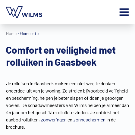
Menu
Home
Gemeente
particulier
Ik ben een
Comfort en veiligheid met
Home
rolluiken in Gaasbeek
Producten
Inspiratie
Tools
Je rolluiken in Gaasbeek maken een niet weg te denken
Contact
onderdeel uit van je woning. Ze stralen bijvoorbeeld veiligheid
Extra
en bescherming, helpen je beter slapen of doen je geborgen
Jobs
voelen. De schaduwmeesters van Wilms helpen je al meer dan
45 jaar om het geschikte rolluik te vinden. Je ontdekt het
Wilms World
aanbod rolluiken,
zonweringen
en
zonneschermen
in de
NL
brochure.