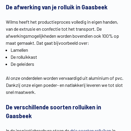
De afwerking van je rolluik in Gaasbeek
Vind een verdeler
Offerte op maat
Gratis brochure
Wilms heeft het productieproces volledig in eigen handen,
van de extrusie en confectie tot het transport. De
afwerkingsmogelijkheden worden bovendien ook 100% op
maat gemaakt. Dat gaat bijvoorbeeld over:
Lamellen
De rolluikkast
De geleiders
Al onze onderdelen worden vervaardigd uit aluminium of pvc.
Dankzij onze eigen poeder- en natlakkerij leveren we tot slot
snel maatwerk.
De verschillende soorten rolluiken in
Gaasbeek
In de inspiratiebrochure staan de
drie soorten rolluiken
in