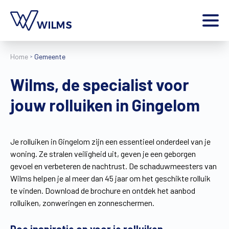
Menu
Home
Gemeente
particulier
Ik ben een
Wilms, de specialist voor
Home
jouw rolluiken in Gingelom
Producten
Inspiratie
Tools
Je rolluiken in Gingelom zijn een essentieel onderdeel van je
Contact
woning. Ze stralen veiligheid uit, geven je een geborgen
Extra
gevoel en verbeteren de nachtrust. De schaduwmeesters van
Jobs
Wilms helpen je al meer dan 45 jaar om het geschikte rolluik
te vinden. Download de brochure en ontdek het aanbod
Wilms World
rolluiken, zonweringen en zonneschermen.
NL