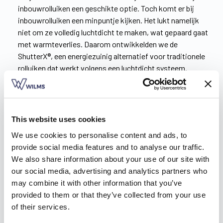
inbouwrolluiken een geschikte optie. Toch komt er bij
inbouwrolluiken een minpuntje kijken. Het lukt namelijk
niet om ze volledig luchtdicht te maken, wat gepaard gaat
met warmteverlies. Daarom ontwikkelden we de
ShutterX®, een energiezuinig alternatief voor traditionele
rolluiken dat werkt volgens een luchtdicht systeem.
Download snel de brochure
!
De afwerkingsmogelijkheden van je rolluik in
This website uses cookies
Gingelom
We use cookies to personalise content and ads, to
provide social media features and to analyse our traffic.
Het productieproces van Wilms gebeurt op Belgische bodem,
We also share information about your use of our site with
volledig in eigen beheer. Ook de afwerkingsmogelijkheden
our social media, advertising and analytics partners who
worden altijd 100% op maat gemaakt. Denk dan bijvoorbeeld
may combine it with other information that you’ve
aan:
provided to them or that they’ve collected from your use
De lamellen
of their services.
De rolluikkasten