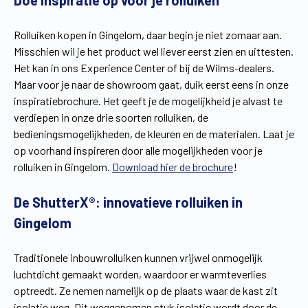
Doe inspiratie op voor je rolluiken
Vind een verdeler
Offerte op maat
Rolluiken kopen in Gingelom, daar begin je niet zomaar aan.
Gratis brochure
Misschien wil je het product wel liever eerst zien en uittesten.
Het kan in ons Experience Center of bij de Wilms-dealers.
Maar voor je naar de showroom gaat, duik eerst eens in onze
inspiratiebrochure. Het geeft je de mogelijkheid je alvast te
verdiepen in onze drie soorten rolluiken, de
bedieningsmogelijkheden, de kleuren en de materialen. Laat je
op voorhand inspireren door alle mogelijkheden voor je
rolluiken in Gingelom.
Download hier de brochure
!
De ShutterX®: innovatieve rolluiken in
Gingelom
Traditionele inbouwrolluiken kunnen vrijwel onmogelijk
luchtdicht gemaakt worden, waardoor er warmteverlies
optreedt. Ze nemen namelijk op de plaats waar de kast zit
isolatie weg. Dit weggenomen stuk isolatie wordt door de