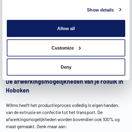
Hoboken
Show details
Bij klassieke inbouwrolluiken treedt er warmteverlies op,
omdat het luchtdicht maken ervan vrijwel onmogelijk is. Ze
Allow all
nemen namelijk op de plaats waar de kast zit isolatie weg. In
dit weggenomen stuk isolatie wordt door de
ShutterX®
een
composiet profiel geplaatst, waarop een luchtdichte folie
Customize
wordt gelegd. Hierdoor wordt een bouwknoop vermeden.
Bovendien vangt het systeem temperatuurverschillen
doeltreffend op, zodat jij energie bespaart.
Deny
De afwerkingsmogelijkheden van je rolluik in
Hoboken
Wilms heeft het productieproces volledig in eigen handen,
van de extrusie en confectie tot het transport. De
afwerkingsmogelijkheden worden bovendien ook 100% op
maat gemaakt. Denk maar aan: