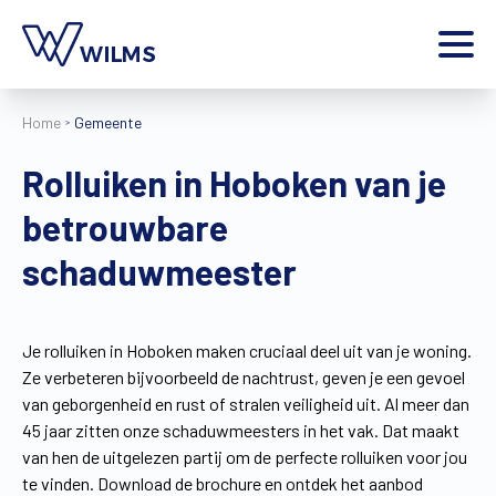
Menu
Home
Gemeente
particulier
Ik ben een
Rolluiken in Hoboken van je
Home
betrouwbare
Producten
Inspiratie
schaduwmeester
Tools
Contact
Extra
Je rolluiken in Hoboken maken cruciaal deel uit van je woning.
Ze verbeteren bijvoorbeeld de nachtrust, geven je een gevoel
Jobs
van geborgenheid en rust of stralen veiligheid uit. Al meer dan
Wilms World
45 jaar zitten onze schaduwmeesters in het vak. Dat maakt
NL
van hen de uitgelezen partij om de perfecte rolluiken voor jou
te vinden. Download de brochure en ontdek het aanbod