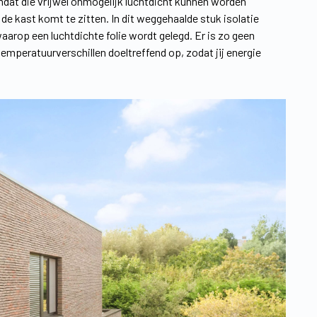
mdat die vrijwel onmogelijk luchtdicht kunnen worden
e kast komt te zitten. In dit weggehaalde stuk isolatie
arop een luchtdichte folie wordt gelegd. Er is zo geen
peratuurverschillen doeltreffend op, zodat jij energie