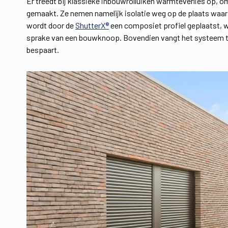
Er treedt bij klassieke inbouwrolluiken warmteverlies op, o
gemaakt. Ze nemen namelijk isolatie weg op de plaats waar d
wordt door de
ShutterX®
een composiet profiel geplaatst, wa
sprake van een bouwknoop. Bovendien vangt het systeem tem
bespaart.