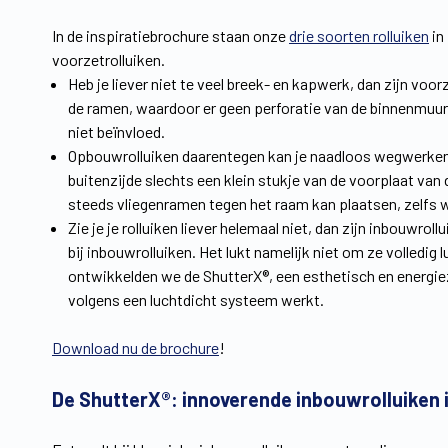
In de inspiratiebrochure staan onze
drie soorten rolluiken
in
voorzetrolluiken.
Heb je liever niet te veel breek- en kapwerk, dan zijn voo
de ramen, waardoor er geen perforatie van de binnenmuur 
niet beïnvloed.
Opbouwrolluiken daarentegen kan je naadloos wegwerken in
buitenzijde slechts een klein stukje van de voorplaat van
steeds vliegenramen tegen het raam kan plaatsen, zelfs wa
Zie je je rolluiken liever helemaal niet, dan zijn inbouwro
bij inbouwrolluiken. Het lukt namelijk niet om ze volledi
ontwikkelden we de ShutterX®, een esthetisch en energiezu
volgens een luchtdicht systeem werkt.
Download nu de brochure
!
De ShutterX®: innoverende inbouwrolluiken i