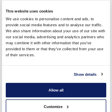
This website uses cookies
We use cookies to personalise content and ads, to
Doe inspiratie op voor je rolluiken
provide social media features and to analyse our traffic.
We also share information about your use of our site with
our social media, advertising and analytics partners who
Je rolluiken in Kasterlee kopen doe je niet ondoordacht. Je
may combine it with other information that you’ve
wil het product eerst zien, voelen, beleven. Onze
provided to them or that they’ve collected from your use
schaduwmeesters in het Wilms Experience Center of de
of their services.
lokale dealers maken het mogelijk. Maar voor je naar de
showroom gaat, is het een goed idee om al eens in onze
inspiratiebrochure te duiken. Je leest er alles over onze drie
soorten rolluiken, de bedieningsmogelijkheden, kleuren en
Show details
materialen.
Download nu de brochure
en verken op voorhand
alle opties voor jouw nieuwe rolluiken in Kasterlee.
Allow all
De ShutterX®: energiezuinige rolluiken in
Kasterlee
Customize