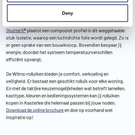
Bij klassieke inbouwrolluiken treedt er warmteverlies op,
Deny
omdat het luchtdicht maken ervan vrijwel onmogelijk is. Ze
nemen namelijk isolatie weg op de plaats waar de kast zit. De
ShutterX®
plaatst een composiet profiel in dit weggehaalde
stuk isolatie, waarop een luchtdichte folie wordt gelegd. Zo is
er geen sprake van een bouwknoop. Bovendien bespaar jij
energie, doordat het systeem temperatuurverschillen
efficiënt opvangt.
De Wilms-rolluiken bieden je comfort, verkoeling en
veiligheid. Er bestaat een geschikt rolluik voor elke woning.
En met de talrijke keuzemogelijkheden wat betreft lamellen,
kasttype, kleuren en bedieningssystemen kan jij rolluiken
kopen in Kasterlee die helemaal passen bij jouw noden.
Download de online brochure
en doe op voorhand wat
inspiratie op!