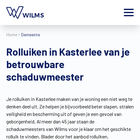
Menu
Home
Gemeente
particulier
Ik ben een
Rolluiken in Kasterlee van je
Home
betrouwbare
Producten
Inspiratie
schaduwmeester
Tools
Contact
Extra
Je rolluiken in Kasterlee maken van je woning een niet weg te
denken deel uit. Ze helpen je bijvoorbeeld beter slapen, stralen
Jobs
veiligheid en bescherming uit of geven je een gevoel van
Wilms World
geborgenheid. Al meer dan 45 jaar staan de
NL
schaduwmeesters van Wilms voor je klaar om het geschikte
rolluik te vinden. Blader door het aanbod rolluiken,