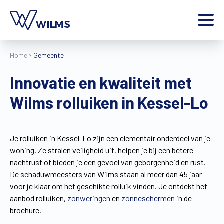
Menu
Home
Gemeente
particulier
Ik ben een
Innovatie en kwaliteit met
Home
Wilms rolluiken in Kessel-Lo
Producten
Inspiratie
Tools
Je rolluiken in Kessel-Lo zijn een elementair onderdeel van je
Contact
woning. Ze stralen veiligheid uit, helpen je bij een betere
Extra
nachtrust of bieden je een gevoel van geborgenheid en rust.
Jobs
De schaduwmeesters van Wilms staan al meer dan 45 jaar
voor je klaar om het geschikte rolluik vinden. Je ontdekt het
Wilms World
aanbod rolluiken,
zonweringen
en
zonneschermen
in de
NL
brochure.