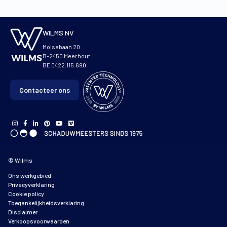
WILMS NV
Molsebaan 20
B-2450 Meerhout
BE 0422.115.690
Contacteer ons
© Wilms
Ons werkgebied
Privacyverklaring
Cookie policy
Toegankelijkheidsverklaring
Disclaimer
Verkoopsvoorwaarden