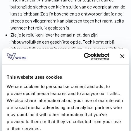
buitenzijde slechts een klein stukje van de voorplaat van de
kast zichtbaar. Ze zijn bovendien zo ontworpen dat je nog
steeds een vliegenraam kan plaatsen tegen het raam, zelfs
wanneer het rolluik gesloten is.
Zie je je rolluiken liever helemaal niet, dan zijn
inbouwrolluiken een geschikte optie. Toch komt er bij
inbouwrolluiken een minpuntje kijken. Het is namelijk bijna
onmogelijk om ze volledig luchtdicht te maken, wat voor
warmteverlies zorgt. Daarom ontwikkelden we de
ShutterX®, een energiezuinig alternatief voor traditionele
rolluiken dat werkt volgens een luchtdicht systeem.
This website uses cookies
We use cookies to personalise content and ads, to
Download nu de brochure
!
provide social media features and to analyse our traffic.
We also share information about your use of our site with
Doe inspiratie op voor je rolluiken
our social media, advertising and analytics partners who
may combine it with other information that you’ve
Rolluiken kopen in Kessel-Lo, daar begin je niet zomaar aan.
provided to them or that they’ve collected from your use
Uiteraard wil je het product eerst zien, voelen, beleven. Dat
of their services.