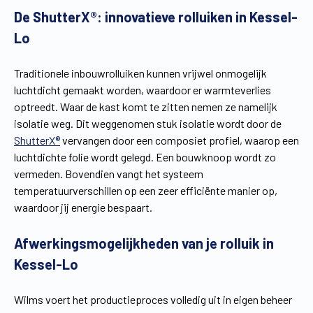
De ShutterX®: innovatieve rolluiken in Kessel-
Vind een verdeler
Offerte op maat
Lo
Gratis brochure
Traditionele inbouwrolluiken kunnen vrijwel onmogelijk
luchtdicht gemaakt worden, waardoor er warmteverlies
optreedt. Waar de kast komt te zitten nemen ze namelijk
isolatie weg. Dit weggenomen stuk isolatie wordt door de
ShutterX®
vervangen door een composiet profiel, waarop een
luchtdichte folie wordt gelegd. Een bouwknoop wordt zo
vermeden. Bovendien vangt het systeem
temperatuurverschillen op een zeer efficiënte manier op,
waardoor jij energie bespaart.
Afwerkingsmogelijkheden van je rolluik in
Kessel-Lo
Wilms voert het productieproces volledig uit in eigen beheer