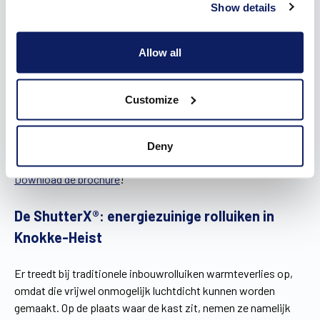
rolluiken gesloten zijn.
Show details
Zie je liever helemaal niets van je rolluiken, dan zijn
inbouwrolluiken een geschikte optie. Toch komt er bij
Allow all
inbouwrolluiken een minpuntje kijken. Het is namelijk bijna
onmogelijk om ze volledig luchtdicht te maken, wat
gepaard gaat met warmteverlies. Daarom ontwikkelden we
Customize
de ShutterX®, een esthetisch en energiezuinig alternatief
voor klassieke inbouwrolluiken dat werkt volgens een
volledig luchtdicht systeem.
Deny
Download de brochure
!
De ShutterX®: energiezuinige rolluiken in
Knokke-Heist
Er treedt bij traditionele inbouwrolluiken warmteverlies op,
omdat die vrijwel onmogelijk luchtdicht kunnen worden
gemaakt. Op de plaats waar de kast zit, nemen ze namelijk