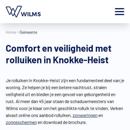
Menu
Home
Gemeente
particulier
Ik ben een
Comfort en veiligheid met
Home
rolluiken in Knokke-Heist
Producten
Inspiratie
Tools
Je rolluiken in Knokke-Heist zijn een fundamenteel deel van je
Contact
woning. Ze helpen je bij een betere nachtrust, stralen
Extra
veiligheid uit en bieden je een gevoel van geborgenheid en
Jobs
rust. Al meer dan 45 jaar staan de schaduwmeesters van
Wilms voor je klaar om het geschikte rolluik te vinden. Verken
Wilms World
alvast online ons aanbod rolluiken,
zonweringen
en
NL
zonneschermen
en download de brochure.