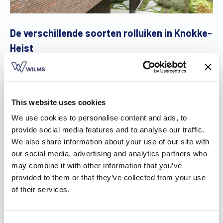
De verschillende soorten rolluiken in Knokke-
Heist
In onze brochure kan je terecht voor inspiratie omtrent
drie
soorten rolluiken
in Knokke-Heist: inbouwrolluiken,
voorzetrolluiken en opbouwrolluiken.
This website uses cookies
Liever niet te veel breek- en kapwerk? Dan zijn
We use cookies to personalise content and ads, to
voorzetrolluiken de ideale keuze. Je plaatst ze eenvoudig
provide social media features and to analyse our traffic.
voor de ramen, zodat het niet nodig is om de binnenmuur te
We also share information about your use of our site with
perforeren. Zo wordt het energiepeil van je woning niet
our social media, advertising and analytics partners who
beïnvloed.
may combine it with other information that you’ve
Opbouwrolluiken werk je daarentegen in je interieur
provided to them or that they’ve collected from your use
naadloos weg. Afhankelijk van de montage is er aan de
of their services.
buitenzijde slechts een klein stukje van de voorplaat van de
kast zichtbaar. Bovendien zijn ze zo ontworpen dat je nog
steeds vliegenramen kan plaatsen, zelfs wanneer de