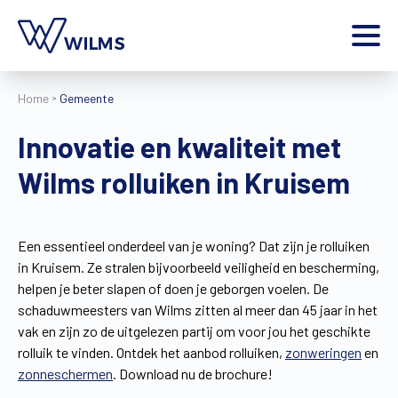
Menu
Home
Gemeente
particulier
Ik ben een
Innovatie en kwaliteit met
Home
Wilms rolluiken in Kruisem
Producten
Inspiratie
Tools
Een essentieel onderdeel van je woning? Dat zijn je rolluiken
Contact
in Kruisem. Ze stralen bijvoorbeeld veiligheid en bescherming,
Extra
helpen je beter slapen of doen je geborgen voelen. De
Jobs
schaduwmeesters van Wilms zitten al meer dan 45 jaar in het
vak en zijn zo de uitgelezen partij om voor jou het geschikte
Wilms World
rolluik te vinden. Ontdek het aanbod rolluiken,
zonweringen
en
NL
zonneschermen
. Download nu de brochure!