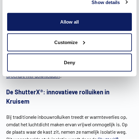
wanneer de rolluiken gesloten zijn.
Show details
Wil je liever helemaal niks zien van je rolluiken, dan zijn
inbouwrolluiken een geschikte optie. Toch worden
Allow all
inbouwrolluiken geassocieerd met een minpuntje. Het lukt
namelijk niet om ze volledig luchtdicht te maken, wat zorgt
voor warmteverlies. Daarom ontwikkelden we de
Customize
ShutterX®, een energiezuinig en esthetisch alternatief voor
traditionele inbouwrolluiken dat volgens een luchtdicht
systeem werkt.
Deny
Brochure hier downloaden
!
De ShutterX®: innovatieve rolluiken in
Kruisem
Bij traditionele inbouwrolluiken treedt er warmteverlies op,
omdat het luchtdicht maken ervan vrijwel onmogelijk is. Op
de plaats waar de kast zit, nemen ze namelijk isolatie weg.