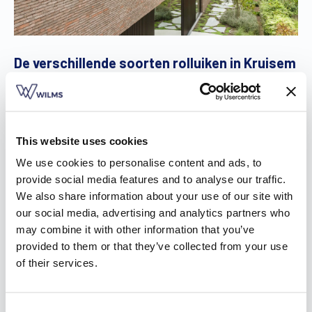
De verschillende soorten rolluiken in Kruisem
In de inspiratiebrochure staan onze
drie soorten rolluiken
in
Kruisem: opbouwrolluiken, inbouwrolluiken en
voorzetrolluiken.
This website uses cookies
Heb je liever niet te veel breek- en kapwerk, dan zijn
We use cookies to personalise content and ads, to
voorzetrolluiken een goede keuze. Je plaatst ze eenvoudig
provide social media features and to analyse our traffic.
voor de ramen, zodat het niet nodig is om de binnenmuur te
We also share information about your use of our site with
perforeren. Het energiepeil van je woning wordt op die
our social media, advertising and analytics partners who
manier niet beïnvloed.
may combine it with other information that you’ve
Opbouwrolluiken daarentegen gaan naadloos op in je
provided to them or that they’ve collected from your use
interieur. Afhankelijk van de montage is er slechts een klein
of their services.
stukje van de voorplaat van de kast aan de buitenzijde
zichtbaar. Bovendien zijn ze zo ontworpen dat je nog
steeds vliegenramen tegen het raam kan plaatsen, zelfs