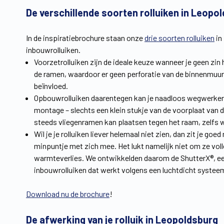
De verschillende soorten rolluiken in Leopo
In de inspiratiebrochure staan onze
drie soorten rolluiken
in
inbouwrolluiken.
Voorzetrolluiken zijn de ideale keuze wanneer je geen zin
de ramen, waardoor er geen perforatie van de binnenmuur 
beïnvloed.
Opbouwrolluiken daarentegen kan je naadloos wegwerken in 
montage – slechts een klein stukje van de voorplaat van 
steeds vliegenramen kan plaatsen tegen het raam, zelfs wa
Wil je je rolluiken liever helemaal niet zien, dan zit je g
minpuntje met zich mee. Het lukt namelijk niet om ze vol
warmteverlies. We ontwikkelden daarom de ShutterX®, een 
inbouwrolluiken dat werkt volgens een luchtdicht systee
Download nu de brochure
!
De afwerking van je rolluik in Leopoldsburg