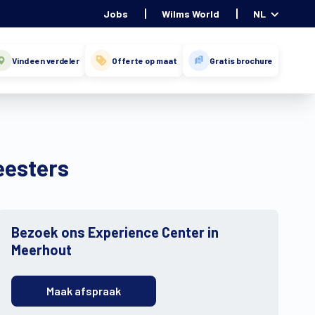
Jobs
Wilms World
NL
Vind een verdeler
Offerte op maat
Gratis brochure
eesters
Bezoek ons Experience Center in
Meerhout
Maak afspraak