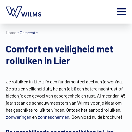
Menu
Home
Gemeente
particulier
Ik ben een
Comfort en veiligheid met
Home
rolluiken in Lier
Producten
Inspiratie
Tools
Je rolluiken in Lier zijn een fundamenteel deel van je woning.
Contact
Ze stralen veiligheid uit, helpen je bij een betere nachtrust of
Extra
bieden je een gevoel van geborgenheid en rust. Al meer dan 45
Jobs
jaar staan de schaduwmeesters van Wilms voor je klaar om
het geschikte rolluik te vinden. Ontdek het aanbod rolluiken,
Wilms World
zonweringen
en
zonneschermen
. Download nu de brochure!
NL