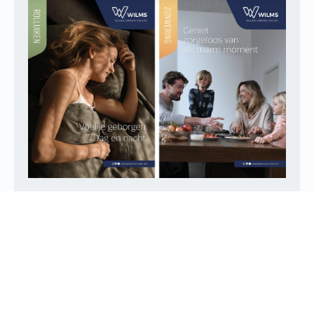
WILMS NV
Molsebaan 20
B-2450 Meerhout
BE 0422.115.690