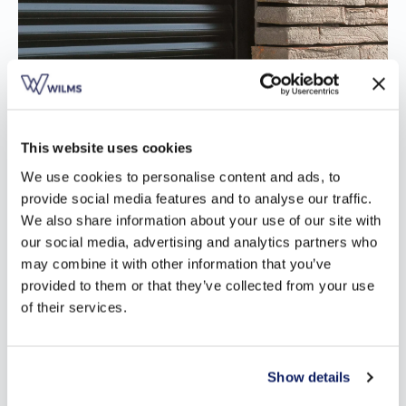
This website uses cookies
We use cookies to personalise content and ads, to
provide social media features and to analyse our traffic.
We also share information about your use of our site with
our social media, advertising and analytics partners who
may combine it with other information that you’ve
provided to them or that they’ve collected from your use
De ShutterX®: energiezuinige rolluiken in Lier
of their services.
Het luchtdicht maken van klassieke inbouwrolluiken is vrijwel
onmogelijk, waardoor er warmteverlies optreedt. Ze nemen
Show details
namelijk isolatie weg op de plaats waar de kast komt te
zitten. In dit weggenomen stuk isolatie wordt door de