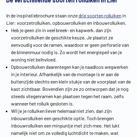
De verschillende soorten rolluiken in Lier
Vind een verdeler
Offerte op maat
In de inspiratiebrochure staan onze
drie soorten rolluiken
in
Gratis brochure
Lier: voorzetrolluiken, opbouwrolluiken en inbouwrolluiken.
Heb je geen zin in veel breek- en kapwerk, dan zijn
voorzetrolluiken de geschikte keuze. Je plaatst ze
eenvoudig voor de ramen, waardoor er geen perforatie van
de binnenmuur nodig is. Zo wordt het energiepeil van je
woning niet beïnvloed.
Opbouwrolluiken daarentegen kan je naadloos wegwerken
in je interieur. Afhankelijk van de montage is er aan de
buitenzijde slechts een klein stukje van de voorplaat van de
kast zichtbaar. Bovendien zijn ze zo ontworpen dat je nog
steeds vliegenramen kan plaatsen tegen het raam, zelfs
wanneer het rolluik gesloten is.
Wil je je rolluiken liever helemaal niet zien, dan zijn
inbouwrolluiken een geschikte optie. Toch brengen
inbouwrolluiken een minpuntje met zich mee. Het lukt
namelijk niet om ze volledig luchtdicht te maken, wat