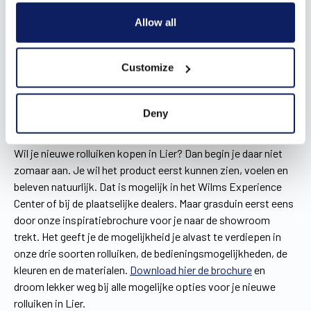
ShutterX®
een composiet profiel geplaatst, waarop een
Allow all
luchtdichte folie wordt gelegd. Hierdoor wordt een
bouwknoop vermeden. Bovendien bespaar jij energie,
doordat het systeem temperatuurverschillen efficiënt
Customize
opvangt.
Deny
Doe inspiratie op voor je rolluiken
Wil je nieuwe rolluiken kopen in Lier? Dan begin je daar niet
zomaar aan. Je wil het product eerst kunnen zien, voelen en
beleven natuurlijk. Dat is mogelijk in het Wilms Experience
Center of bij de plaatselijke dealers. Maar grasduin eerst eens
door onze inspiratiebrochure voor je naar de showroom
trekt. Het geeft je de mogelijkheid je alvast te verdiepen in
onze drie soorten rolluiken, de bedieningsmogelijkheden, de
kleuren en de materialen.
Download hier de brochure
en
droom lekker weg bij alle mogelijke opties voor je nieuwe
rolluiken in Lier.