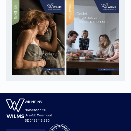
WILMS NV
Molsebaan 20
B-2450 Meerhout
BE 0422.115.690