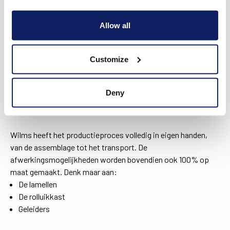
niet om ze volledig luchtdicht te maken, wat gepaard gaat
met warmteverlies. We ontwikkelden daarom de
Allow all
ShutterX®, een innovatief type inbouwrolluik dat zorgt voor
een luchtdicht systeem.
Customize
Brochure downloaden
!
De afwerkingsmogelijkheden van je rolluik in
Deny
Lokeren
Wilms heeft het productieproces volledig in eigen handen,
van de assemblage tot het transport. De
afwerkingsmogelijkheden worden bovendien ook 100% op
maat gemaakt. Denk maar aan:
De lamellen
De rolluikkast
Geleiders