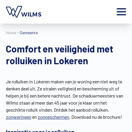
Menu
Home
Gemeente
particulier
Ik ben een
Comfort en veiligheid met
Home
rolluiken in Lokeren
Producten
Inspiratie
Tools
Je rolluiken in Lokeren maken van je woning een niet weg te
Contact
denken deel uit. Ze stralen veiligheid en bescherming uit of
Extra
helpen je bij een betere nachtrust. De schaduwmeesters van
Jobs
Wilms staan al meer dan 45 jaar voor je klaar om het
geschikte rolluik vinden. Ontdek het aanbod rolluiken,
Wilms World
zonweringen
en
zonneschermen
. Download nu de brochure!
NL