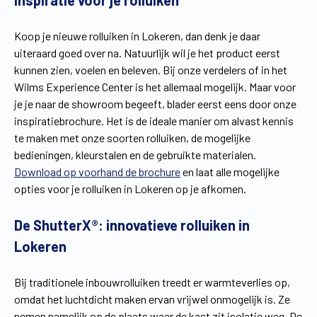
Inspiratie voor je rolluiken
Vind een verdeler
Offerte op maat
Koop je nieuwe rolluiken in Lokeren, dan denk je daar
Gratis brochure
uiteraard goed over na. Natuurlijk wil je het product eerst
kunnen zien, voelen en beleven. Bij onze verdelers of in het
Wilms Experience Center is het allemaal mogelijk. Maar voor
je je naar de showroom begeeft, blader eerst eens door onze
inspiratiebrochure. Het is de ideale manier om alvast kennis
te maken met onze soorten rolluiken, de mogelijke
bedieningen, kleurstalen en de gebruikte materialen.
Download op voorhand de brochure
en laat alle mogelijke
opties voor je rolluiken in Lokeren op je afkomen.
De ShutterX®: innovatieve rolluiken in
Lokeren
Bij traditionele inbouwrolluiken treedt er warmteverlies op,
omdat het luchtdicht maken ervan vrijwel onmogelijk is. Ze
nemen namelijk op de plaats waar de kast zit isolatie weg. De