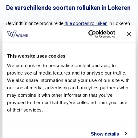
De verschillende soorten rolluiken in Lokeren
Je vindt in onze brochure de
drie soorten rolluiken
in Lokeren
terug: inbouwrolluiken, opbouwrolluiken en voorzetrolluiken.
Wanneer je breek- en kapwerk wil vermijden, zijn
voorzetrolluiken de geschikte keuze. Je plaatst ze
eenvoudig voor de ramen, waardoor er geen perforatie van
This website uses cookies
de binnenmuur plaatsvindt. Zo wordt het energiepeil van je
We use cookies to personalise content and ads, to
woning niet beïnvloed.
provide social media features and to analyse our traffic.
Opbouwrolluiken daarentegen kan je naadloos wegwerken
We also share information about your use of our site with
in je interieur. Afhankelijk van de montage is er slechts een
our social media, advertising and analytics partners who
klein stukje van de voorplaat van de kast zichtbaar aan de
may combine it with other information that you’ve
buitenzijde. Ze zijn bovendien zo ontworpen dat je nog
provided to them or that they’ve collected from your use
steeds vliegenramen kunt plaatsen tegen het raam, zelfs
of their services.
wanneer het rolluik gesloten is.
Wil je je rolluiken liever helemaal niet zien, dan zijn
inbouwrolluiken een geschikte optie. Toch is er een
keerzijde aan inbouwrolluiken verbonden. Het lukt namelijk
Show details