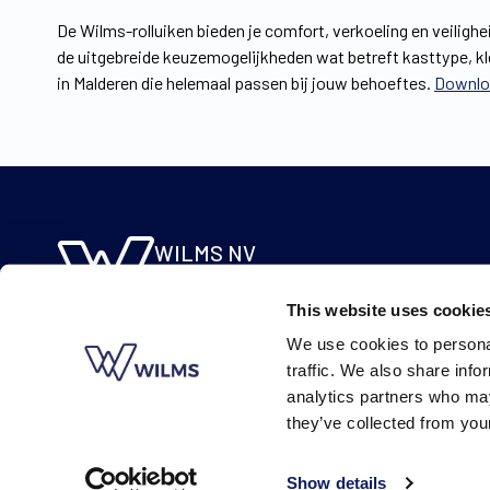
De Wilms-rolluiken bieden je comfort, verkoeling en veilighe
de uitgebreide keuzemogelijkheden wat betreft kasttype, kle
in Malderen die helemaal passen bij jouw behoeftes.
Downloa
WILMS NV
Molsebaan 20
This website uses cookie
B-2450 Meerhout
We use cookies to personal
BE 0422.115.690
traffic. We also share info
analytics partners who may
they’ve collected from your
Show details