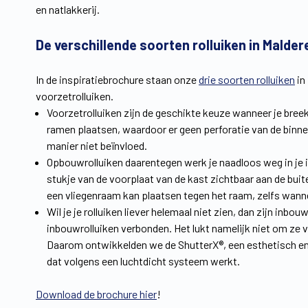
en natlakkerij.
De verschillende soorten rolluiken in Malder
In de inspiratiebrochure staan onze
drie soorten rolluiken
in
voorzetrolluiken.
Voorzetrolluiken zijn de geschikte keuze wanneer je bree
ramen plaatsen, waardoor er geen perforatie van de binne
manier niet beïnvloed.
Opbouwrolluiken daarentegen werk je naadloos weg in je in
stukje van de voorplaat van de kast zichtbaar aan de bui
een vliegenraam kan plaatsen tegen het raam, zelfs wannee
Wil je je rolluiken liever helemaal niet zien, dan zijn inbo
inbouwrolluiken verbonden. Het lukt namelijk niet om ze 
Daarom ontwikkelden we de ShutterX®, een esthetisch en e
dat volgens een luchtdicht systeem werkt.
Download de brochure hier
!