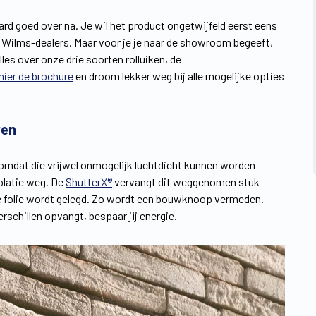
aard goed over na. Je wil het product ongetwijfeld eerst eens
de Wilms-dealers. Maar voor je je naar de showroom begeeft,
lles over onze drie soorten rolluiken, de
ier de brochure
en droom lekker weg bij alle mogelijke opties
ren
, omdat die vrijwel onmogelijk luchtdicht kunnen worden
olatie weg. De
ShutterX®
vervangt dit weggenomen stuk
te folie wordt gelegd. Zo wordt een bouwknoop vermeden.
chillen opvangt, bespaar jij energie.