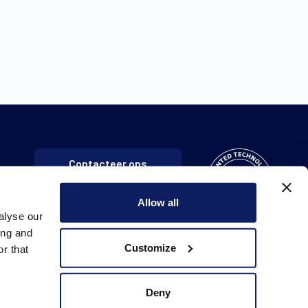
Contacteer ons
Allow all
alyse our
ing and
Customize
r that
Deny