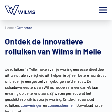
Menu
Home
Gemeente
particulier
Ik ben een
Ontdek de innovatieve
Home
rolluiken van Wilms in Melle
Producten
Inspiratie
Tools
Je rolluiken in Melle maken van je woning een essentieel deel
Contact
uit. Ze stralen veiligheid uit, helpen je bij een betere nachtrust
Extra
of bieden je een gevoel van geborgenheid en rust. De
Jobs
schaduwmeesters van Wilms hebben al meer dan 45 jaar
ervaring op de teller staan. Zij weten perfect wat het
Wilms World
geschikte rolluik is voor je woning. Ontdek het aanbod
NL
rolluiken,
zonweringen
en
zonneschermen
. Download nu de
brochure!