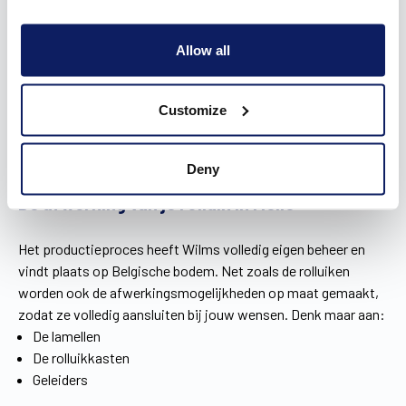
goed over na. Je wil het product ongetwijfeld eerst eens zien
en uittesten. Het kan in ons Experience Center of bij de
Wilms-dealers. Maar voor je naar de showroom gaat, is het
Allow all
een goed idee om al eens in onze inspiratiebrochure te
duiken. Je leest er alles over onze drie soorten rolluiken, de
Customize
bedieningsmogelijkheden, kleuren en materialen. Laat je op
voorhand inspireren door alle mogelijkheden voor je rolluiken
in Melle.
Download hier de brochure
!
Deny
De afwerking van je rolluik in Melle
Het productieproces heeft Wilms volledig eigen beheer en
vindt plaats op Belgische bodem. Net zoals de rolluiken
worden ook de afwerkingsmogelijkheden op maat gemaakt,
zodat ze volledig aansluiten bij jouw wensen. Denk maar aan:
De lamellen
De rolluikkasten
Geleiders