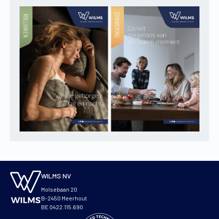
WILMS NV
Molsebaan 20
B-2450 Meerhout
BE 0422.115.690