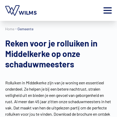
Menu
Home
Gemeente
particulier
Ik ben een
Reken voor je rolluiken in
Home
Middelkerke op onze
Producten
Inspiratie
schaduwmeesters
Tools
Contact
Extra
Rolluiken in Middelkerke zijn van je woning een essentieel
onderdeel. Ze helpen je bij een betere nachtrust, stralen
Jobs
veiligheid uit en bieden je een gevoel van geborgenheid en
Wilms World
rust. Al meer dan 45 jaar zitten onze schaduwmeesters in het
NL
vak. Dat maakt van hen de uitgelezen partij om de perfecte
rolluiken voor jou te vinden. Download de brochure en ontdek