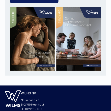
WILMS NV
Molsebaan 20
B-2450 Meerhout
BE 0422.115.690