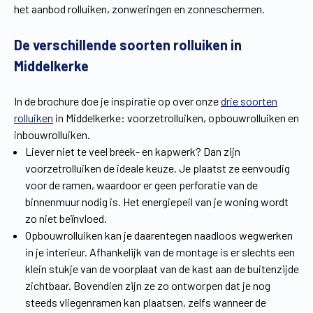
het aanbod rolluiken, zonweringen en zonneschermen.
Vind een verdeler
Offerte op maat
De verschillende soorten rolluiken in
Gratis brochure
Middelkerke
In de brochure doe je inspiratie op over onze
drie soorten
rolluiken
in Middelkerke: voorzetrolluiken, opbouwrolluiken en
inbouwrolluiken.
Liever niet te veel breek- en kapwerk? Dan zijn
voorzetrolluiken de ideale keuze. Je plaatst ze eenvoudig
voor de ramen, waardoor er geen perforatie van de
binnenmuur nodig is. Het energiepeil van je woning wordt
zo niet beïnvloed.
Opbouwrolluiken kan je daarentegen naadloos wegwerken
in je interieur. Afhankelijk van de montage is er slechts een
klein stukje van de voorplaat van de kast aan de buitenzijde
zichtbaar. Bovendien zijn ze zo ontworpen dat je nog
steeds vliegenramen kan plaatsen, zelfs wanneer de