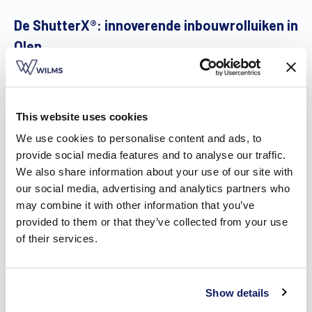
De ShutterX®: innoverende inbouwrolluiken in
Olen
Bij traditionele inbouwrolluiken treedt er warmteverlies op,
omdat die vrijwel onmogelijk luchtdicht kunnen worden
gemaakt. Op de plaats waar de kast zit, nemen ze namelijk
This website uses cookies
isolatie weg. In dit weggenomen stuk isolatie wordt door de
We use cookies to personalise content and ads, to
ShutterX®
een composiet profiel geplaatst, waarop een
provide social media features and to analyse our traffic.
luchtdichte folie wordt gelegd. Zo is er geen sprake van een
We also share information about your use of our site with
bouwknoop. Het systeem vangt bovendien
our social media, advertising and analytics partners who
temperatuurverschillen op een zeer efficiënte manier op,
may combine it with other information that you’ve
waardoor jij energie bespaart.
provided to them or that they’ve collected from your use
of their services.
De verschillende soorten rolluiken in Olen
In de inspiratiebrochure staan onze
drie soorten rolluiken
in
Show details
Olen: opbouwrolluiken, inbouwrolluiken en voorzetrolluiken.