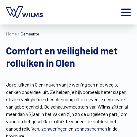
Menu
Home
Gemeente
particulier
Ik ben een
Comfort en veiligheid met
Home
rolluiken in Olen
Producten
Inspiratie
Tools
Je rolluiken in Olen maken van je woning een niet weg te
Contact
denken onderdeel uit. Ze helpen je bijvoorbeeld beter slapen,
Extra
stralen veiligheid en bescherming uit of geven je een gevoel
Jobs
van geborgenheid. De schaduwmeesters van Wilms zitten al
meer dan 45 jaar in het vak en zijn zo de uitgelezen partij om
Wilms World
voor jou het geschikte rolluik te vinden. Je ontdekt het
NL
aanbod rolluiken,
zonweringen
en
zonneschermen
in de
brochure.