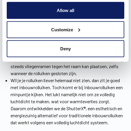
Liever niet te veel breek- en kapwerk? Dan zijn
voorzetrolluiken de ideale keuze. Je plaatst ze eenvoudig
Allow all
voor de ramen, waardoor er geen perforatie van de
binnenmuur plaatsvindt. Het energiepeil van je woning
Customize
wordt hierdoor niet beïnvloed.
Opbouwrolluiken kan je daarentegen naadloos wegwerken
in je interieur. Aan de buitenzijde is er – afhankelijk van de
Deny
montage – slechts een klein stukje van de voorplaat van de
kast zichtbaar. Bovendien zijn ze zo ontworpen dat je nog
steeds vliegenramen tegen het raam kan plaatsen, zelfs
wanneer de rolluiken gesloten zijn.
Wil je je rolluiken liever helemaal niet zien, dan zit je goed
met inbouwrolluiken. Toch komt er bij inbouwrolluiken een
minpuntje kijken. Het lukt namelijk niet om ze volledig
luchtdicht te maken, wat voor warmteverlies zorgt.
Daarom ontwikkelden we de ShutterX®, een esthetisch en
energiezuinig alternatief voor traditionele inbouwrolluiken
dat werkt volgens een volledig luchtdicht systeem.