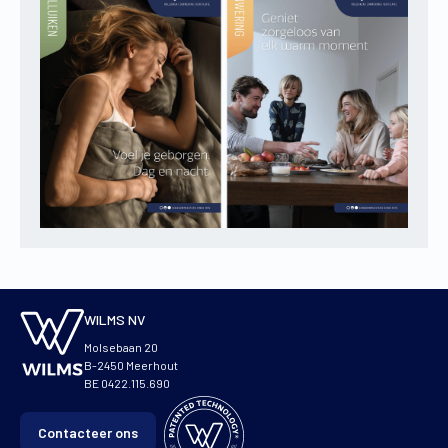
WILMS NV
Molsebaan 20
B-2450 Meerhout
BE 0422.115.690
Contacteer ons