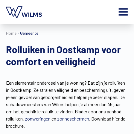
Menu
Home
Gemeente
particulier
Ik ben een
Rolluiken in Oostkamp voor
Home
comfort en veiligheid
Producten
Inspiratie
Tools
Een elementair onderdeel van je woning? Dat zijn je rolluiken
Contact
in Oostkamp. Ze stralen veiligheid en bescherming uit, geven
Extra
je een gevoel van geborgenheid en helpen je beter slapen. De
Jobs
schaduwmeesters van Wilms helpen je al meer dan 45 jaar
om het geschikte rolluik te vinden. Blader door ons aanbod
Wilms World
rolluiken,
zonweringen
en
zonneschermen
. Download hier de
NL
brochure.