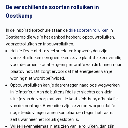
De verschillende soorten rolluiken in
Vind een verdeler
Offerte op maat
Oostkamp
Gratis brochure
In de inspiratiebrochure staan de
drie soorten rolluiken
in
Oostkamp die we in het aanbod hebben: opbouwrolluiken,
voorzetrolluiken en inbouwrolluiken.
Heb je liever niet te veel breek- en kapwerk, dan zijn
voorzetrolluiken een goede keuze. Je plaatst ze eenvoudig
voor de ramen, zodat er geen perforatie van de binnenmuur
plaatsvindt. Dit zorgt ervoor dat het energiepeil van je
woning niet wordt beïnvloed.
Opbouwrolluiken kan je daarentegen naadloos wegwerken
in je interieur. Aan de buitenzijde is er slechts een klein
stukje van de voorplaat van de kast zichtbaar, afhankelijk
van de montage. Bovendien zijn ze zo ontworpen dat je
nog steeds vliegenramen kan plaatsen tegen het raam,
zelfs wanneer het rolluik gesloten is.
Wil je liever helemaal niets zien van je rolluiken, dan zijn