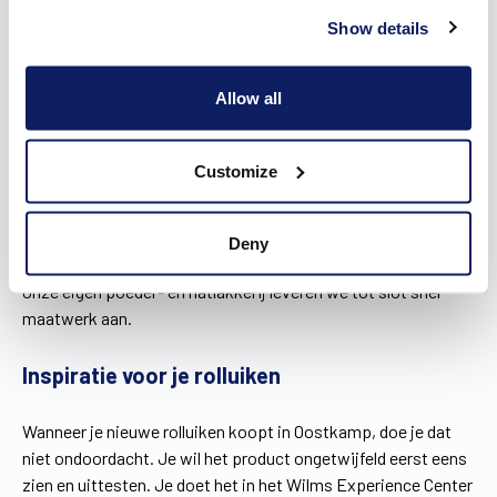
Show details
Wilms heeft het productieproces volledig in eigen handen,
van de assemblage tot het transport. De
Allow all
afwerkingsmogelijkheden worden bovendien ook 100% op
maat gemaakt. Dat betreft onder andere:
De lamellen
Customize
De rolluikkast
Geleiders
Deny
We vervaardigen onze onderdelen uit aluminium of pvc. Door
onze eigen poeder- en natlakkerij leveren we tot slot snel
maatwerk aan.
Inspiratie voor je rolluiken
Wanneer je nieuwe rolluiken koopt in Oostkamp, doe je dat
niet ondoordacht. Je wil het product ongetwijfeld eerst eens
zien en uittesten. Je doet het in het Wilms Experience Center