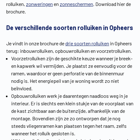
rolluiken,
zonweringen
en
zonneschermen
. Download hier de
Vind een verdeler
Offerte op maat
brochure.
Gratis brochure
De verschillende soorten rolluiken in Opheers
Je vindt in onze brochure de
drie soorten rolluiken
in Opheers
terug: inbouwrolluiken, opbouwrolluiken en voorzetrolluiken.
Voorzetrolluiken zijn de geschikte keuze wanneer je breek-
en kapwerk wil vermijden. Je plaatst ze eenvoudig voor de
ramen, waardoor er geen perforatie van de binnenmuur
nodig is. Het energiepeil van je woning wordt zo niet
beïnvloed.
Opbouwrolluiken werk je daarentegen naadloos weg in je
interieur. Er is slechts een klein stukje van de voorplaat van
de kast zichtbaar aan de buitenzijde, afhankelijk van de
montage. Bovendien zijn ze zo ontworpen dat je nog
steeds vliegenramen kan plaatsen tegen het raam, zelfs
wanneer het rolluik gesloten is.