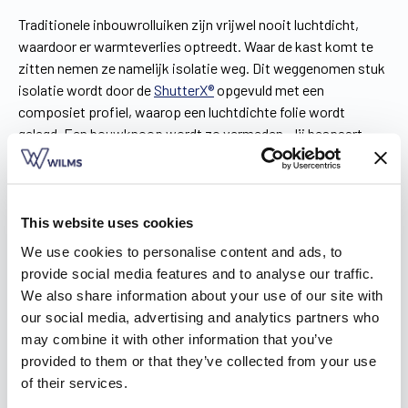
Traditionele inbouwrolluiken zijn vrijwel nooit luchtdicht,
waardoor er warmteverlies optreedt. Waar de kast komt te
zitten nemen ze namelijk isolatie weg. Dit weggenomen stuk
isolatie wordt door de
ShutterX®
opgevuld met een
composiet profiel, waarop een luchtdichte folie wordt
gelegd. Een bouwknoop wordt zo vermeden. Jij bespaart
bovendien energie, doordat het systeem
temperatuurverschillen doeltreffend opvangt.
Afwerkingsmogelijkheden van je rolluik in
This website uses cookies
Opheers
We use cookies to personalise content and ads, to
provide social media features and to analyse our traffic.
We also share information about your use of our site with
Wilms heeft het productieproces volledig in eigen handen,
our social media, advertising and analytics partners who
van de assemblage tot het transport. Net zoals de rolluiken
may combine it with other information that you’ve
worden ook de afwerkingsmogelijkheden op maat gemaakt,
provided to them or that they’ve collected from your use
zodat ze volledig aansluiten bij jouw wensen. Dat betreft
of their services.
onder andere:
De lamellen