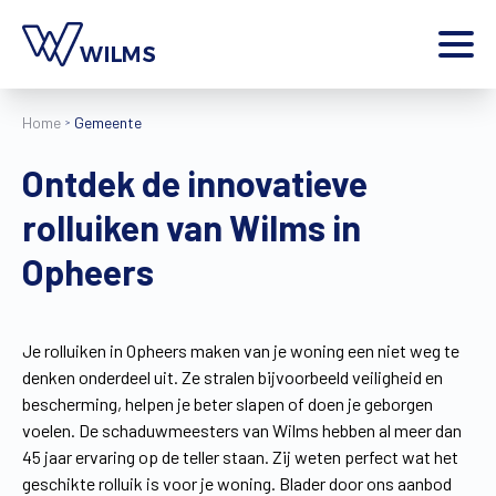
Menu
Home
Gemeente
particulier
Ik ben een
Ontdek de innovatieve
Home
rolluiken van Wilms in
Producten
Inspiratie
Opheers
Tools
Contact
Extra
Je rolluiken in Opheers maken van je woning een niet weg te
denken onderdeel uit. Ze stralen bijvoorbeeld veiligheid en
Jobs
bescherming, helpen je beter slapen of doen je geborgen
Wilms World
voelen. De schaduwmeesters van Wilms hebben al meer dan
NL
45 jaar ervaring op de teller staan. Zij weten perfect wat het
geschikte rolluik is voor je woning. Blader door ons aanbod